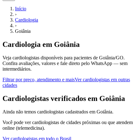
Início
›
Cardiologia
›
Goiânia
Cardiologia
em
Goiânia
Veja cardiologistas disponíveis para pacientes de Goiânia/GO.
Confira avaliações, valores e fale direto pelo WhatsApp — sem
intermediários.
Filtrar por preço, atendimento e mais
Ver
cardiologistas
em outras
cidades
C
ardiologistas
verificados em
Goiânia
Ainda não temos
cardiologistas
cadastrados em
Goiânia
.
Você pode ver
cardiologistas
de cidades próximas ou que atendem
online (telemedicina).
Ver
cardiologistas
em todo o Brasil