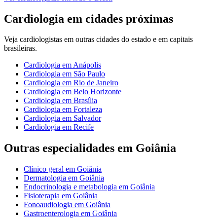
Cardiologia
em cidades próximas
Veja
cardiologistas
em outras cidades do estado e em capitais
brasileiras.
Cardiologia
em
Anápolis
Cardiologia
em
São Paulo
Cardiologia
em
Rio de Janeiro
Cardiologia
em
Belo Horizonte
Cardiologia
em
Brasília
Cardiologia
em
Fortaleza
Cardiologia
em
Salvador
Cardiologia
em
Recife
Outras especialidades em
Goiânia
Clínico geral
em
Goiânia
Dermatologia
em
Goiânia
Endocrinologia e metabologia
em
Goiânia
Fisioterapia
em
Goiânia
Fonoaudiologia
em
Goiânia
Gastroenterologia
em
Goiânia