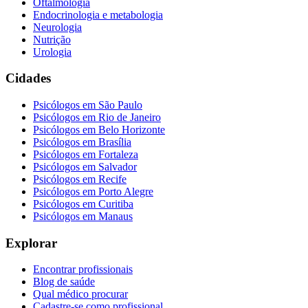
Oftalmologia
Endocrinologia e metabologia
Neurologia
Nutrição
Urologia
Cidades
Psicólogos em
São Paulo
Psicólogos em
Rio de Janeiro
Psicólogos em
Belo Horizonte
Psicólogos em
Brasília
Psicólogos em
Fortaleza
Psicólogos em
Salvador
Psicólogos em
Recife
Psicólogos em
Porto Alegre
Psicólogos em
Curitiba
Psicólogos em
Manaus
Explorar
Encontrar profissionais
Blog de saúde
Qual médico procurar
Cadastre-se como profissional