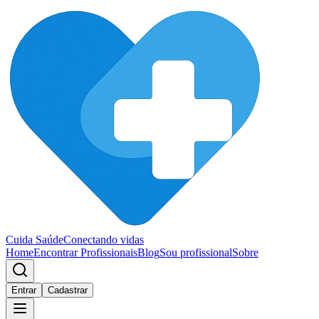
Cuida Saúde
Conectando vidas
Home
Encontrar Profissionais
Blog
Sou profissional
Sobre
Entrar
Cadastrar