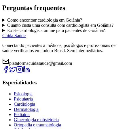
Perguntas frequentes
Como encontrar
cardiologia
em
Goiânia
?
Quanto custa uma consulta com
cardiologista
em
Goiânia
?
Existe
cardiologista
online para pacientes de
Goiânia
?
Cuida Saúde
Conectando pacientes a médicos, psicólogos e profissionais de
saúde verificados em todo o Brasil. Sem intermediários.
plataformacuidasaude@gmail.com
Especialidades
Psicologia
Psiquiatria
Cardiologia
Dermatologia
Pediatria
Ginecologia e obstetrícia
Ortopedia e traumatologia