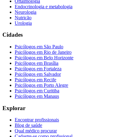
Oftalmologia
Endocrinologia e metabologia
Neurologia
Nutrição
Urologia
Cidades
Psicólogos em
São Paulo
Psicólogos em
Rio de Janeiro
Psicólogos em
Belo Horizonte
Psicólogos em
Brasília
Psicólogos em
Fortaleza
Psicólogos em
Salvador
Psicólogos em
Recife
Psicólogos em
Porto Alegre
Psicólogos em
Curitiba
Psicólogos em
Manaus
Explorar
Encontrar profissionais
Blog de saúde
Qual médico procurar
Cadastre-se como profissional