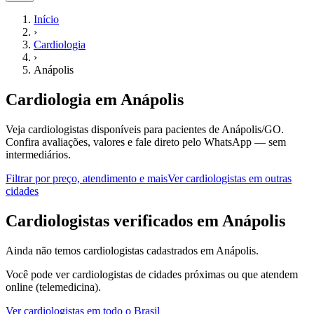
Início
›
Cardiologia
›
Anápolis
Cardiologia
em
Anápolis
Veja cardiologistas disponíveis para pacientes de Anápolis/GO.
Confira avaliações, valores e fale direto pelo WhatsApp — sem
intermediários.
Filtrar por preço, atendimento e mais
Ver
cardiologistas
em outras
cidades
C
ardiologistas
verificados em
Anápolis
Ainda não temos
cardiologistas
cadastrados em
Anápolis
.
Você pode ver
cardiologistas
de cidades próximas ou que atendem
online (telemedicina).
Ver
cardiologistas
em todo o Brasil