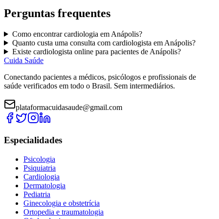
Perguntas frequentes
Como encontrar
cardiologia
em
Anápolis
?
Quanto custa uma consulta com
cardiologista
em
Anápolis
?
Existe
cardiologista
online para pacientes de
Anápolis
?
Cuida Saúde
Conectando pacientes a médicos, psicólogos e profissionais de
saúde verificados em todo o Brasil. Sem intermediários.
plataformacuidasaude@gmail.com
Especialidades
Psicologia
Psiquiatria
Cardiologia
Dermatologia
Pediatria
Ginecologia e obstetrícia
Ortopedia e traumatologia