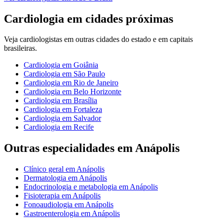
Cardiologia
em cidades próximas
Veja
cardiologistas
em outras cidades do estado e em capitais
brasileiras.
Cardiologia
em
Goiânia
Cardiologia
em
São Paulo
Cardiologia
em
Rio de Janeiro
Cardiologia
em
Belo Horizonte
Cardiologia
em
Brasília
Cardiologia
em
Fortaleza
Cardiologia
em
Salvador
Cardiologia
em
Recife
Outras especialidades em
Anápolis
Clínico geral
em
Anápolis
Dermatologia
em
Anápolis
Endocrinologia e metabologia
em
Anápolis
Fisioterapia
em
Anápolis
Fonoaudiologia
em
Anápolis
Gastroenterologia
em
Anápolis