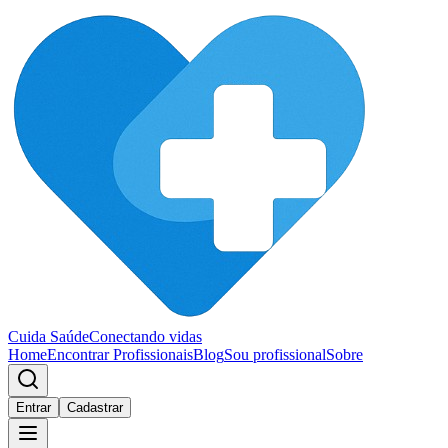
Cuida Saúde
Conectando vidas
Home
Encontrar Profissionais
Blog
Sou profissional
Sobre
Entrar
Cadastrar