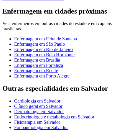
Enfermagem
em cidades próximas
Veja
enfermeiros
em outras cidades do estado e em capitais
brasileiras.
Enfermagem
em
Feira de Santana
Enfermagem
em
São Paulo
Enfermagem
em
Rio de Janeiro
Enfermagem
em
Belo Horizonte
Enfermagem
em
Brasília
Enfermagem
em
Fortaleza
Enfermagem
em
Recife
Enfermagem
em
Porto Alegre
Outras especialidades em
Salvador
Cardiologia
em
Salvador
Clínico geral
em
Salvador
Dermatologia
em
Salvador
Endocrinologia e metabologia
em
Salvador
Fisioterapia
em
Salvador
Fonoaudiologia
em
Salvador