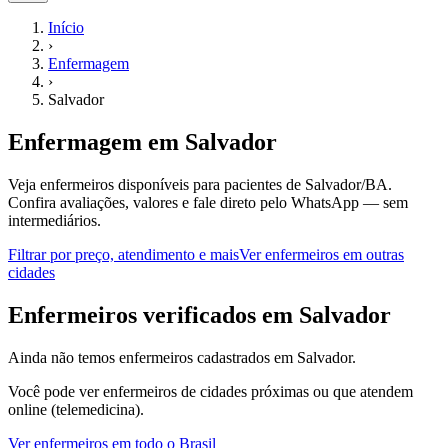
Início
›
Enfermagem
›
Salvador
Enfermagem
em
Salvador
Veja enfermeiros disponíveis para pacientes de Salvador/BA.
Confira avaliações, valores e fale direto pelo WhatsApp — sem
intermediários.
Filtrar por preço, atendimento e mais
Ver
enfermeiros
em outras
cidades
E
nfermeiros
verificados em
Salvador
Ainda não temos
enfermeiros
cadastrados em
Salvador
.
Você pode ver
enfermeiros
de cidades próximas ou que atendem
online (telemedicina).
Ver
enfermeiros
em todo o Brasil