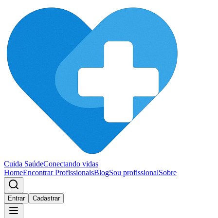
Cuida Saúde
Conectando vidas
Home
Encontrar Profissionais
Blog
Sou profissional
Sobre
Entrar
Cadastrar