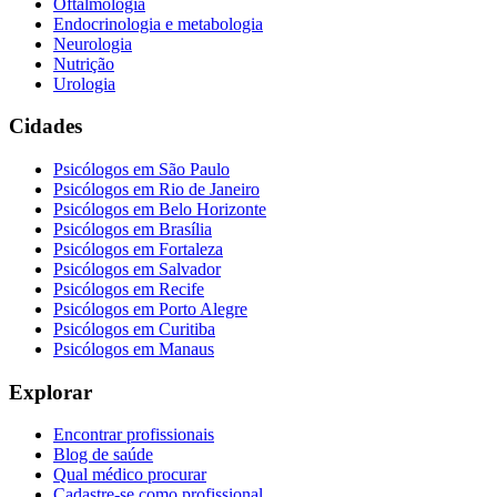
Oftalmologia
Endocrinologia e metabologia
Neurologia
Nutrição
Urologia
Cidades
Psicólogos em
São Paulo
Psicólogos em
Rio de Janeiro
Psicólogos em
Belo Horizonte
Psicólogos em
Brasília
Psicólogos em
Fortaleza
Psicólogos em
Salvador
Psicólogos em
Recife
Psicólogos em
Porto Alegre
Psicólogos em
Curitiba
Psicólogos em
Manaus
Explorar
Encontrar profissionais
Blog de saúde
Qual médico procurar
Cadastre-se como profissional