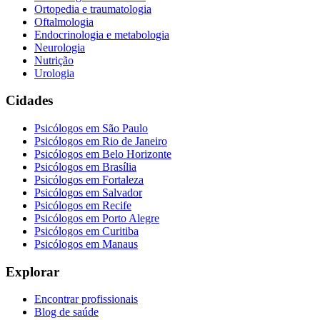
Ortopedia e traumatologia
Oftalmologia
Endocrinologia e metabologia
Neurologia
Nutrição
Urologia
Cidades
Psicólogos em
São Paulo
Psicólogos em
Rio de Janeiro
Psicólogos em
Belo Horizonte
Psicólogos em
Brasília
Psicólogos em
Fortaleza
Psicólogos em
Salvador
Psicólogos em
Recife
Psicólogos em
Porto Alegre
Psicólogos em
Curitiba
Psicólogos em
Manaus
Explorar
Encontrar profissionais
Blog de saúde