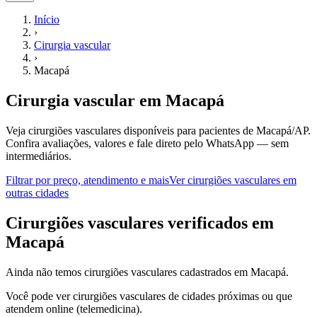
Início
›
Cirurgia vascular
›
Macapá
Cirurgia vascular
em
Macapá
Veja cirurgiões vasculares disponíveis para pacientes de Macapá/AP.
Confira avaliações, valores e fale direto pelo WhatsApp — sem
intermediários.
Filtrar por preço, atendimento e mais
Ver
cirurgiões vasculares
em
outras cidades
C
irurgiões vasculares
verificados em
Macapá
Ainda não temos
cirurgiões vasculares
cadastrados em
Macapá
.
Você pode ver
cirurgiões vasculares
de cidades próximas ou que
atendem online (telemedicina).