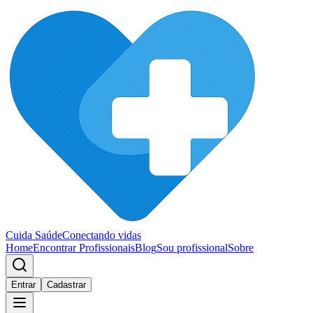
Cuida Saúde
Conectando vidas
Home
Encontrar Profissionais
Blog
Sou profissional
Sobre
Entrar
Cadastrar