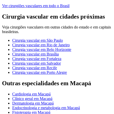
Ver
cirurgiões vasculares
em todo o Brasil
Cirurgia vascular
em cidades próximas
Veja
cirurgiões vasculares
em outras cidades do estado e em capitais
brasileiras.
Cirurgia vascular
em
São Paulo
Cirurgia vascular
em
Rio de Janeiro
Cirurgia vascular
em
Belo Horizonte
Cirurgia vascular
em
Brasília
Cirurgia vascular
em
Fortaleza
Cirurgia vascular
em
Salvador
Cirurgia vascular
em
Recife
Cirurgia vascular
em
Porto Alegre
Outras especialidades em
Macapá
Cardiologia
em
Macapá
Clínico geral
em
Macapá
Dermatologia
em
Macapá
Endocrinologia e metabologia
em
Macapá
Fisioterapia
em
Macapá