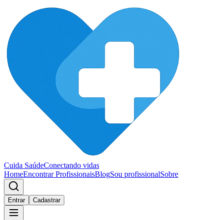
Cuida Saúde
Conectando vidas
Home
Encontrar Profissionais
Blog
Sou profissional
Sobre
Entrar
Cadastrar