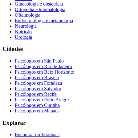
Ginecologia e obstetrícia
Ortopedia e traumatologia
Oftalmologia
Endocrinologia e metabologia
Neurologia
Nutrição
Urologia
Cidades
Psicólogos em
São Paulo
Psicólogos em
Rio de Janeiro
Psicólogos em
Belo Horizonte
Psicólogos em
Brasília
Psicólogos em
Fortaleza
Psicólogos em
Salvador
Psicólogos em
Recife
Psicólogos em
Porto Alegre
Psicólogos em
Curitiba
Psicólogos em
Manaus
Explorar
Encontrar profissionais