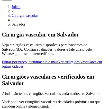
Início
›
Cirurgia vascular
›
Salvador
Cirurgia vascular
em
Salvador
Veja cirurgiões vasculares disponíveis para pacientes de
Salvador/BA.
Confira avaliações, valores e fale direto pelo
WhatsApp — sem intermediários.
Filtrar por preço, atendimento e mais
Ver
cirurgiões vasculares
em
outras cidades
C
irurgiões vasculares
verificados em
Salvador
Ainda não temos
cirurgiões vasculares
cadastrados em
Salvador
.
Você pode ver
cirurgiões vasculares
de cidades próximas ou que
atendem online (telemedicina).