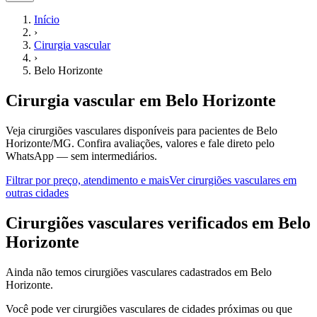
Início
›
Cirurgia vascular
›
Belo Horizonte
Cirurgia vascular
em
Belo Horizonte
Veja cirurgiões vasculares disponíveis para pacientes de Belo
Horizonte/MG.
Confira avaliações, valores e fale direto pelo
WhatsApp — sem intermediários.
Filtrar por preço, atendimento e mais
Ver
cirurgiões vasculares
em
outras cidades
C
irurgiões vasculares
verificados em
Belo
Horizonte
Ainda não temos
cirurgiões vasculares
cadastrados em
Belo
Horizonte
.
Você pode ver
cirurgiões vasculares
de cidades próximas ou que