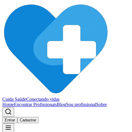
Cuida Saúde
Conectando vidas
Home
Encontrar Profissionais
Blog
Sou profissional
Sobre
Entrar
Cadastrar