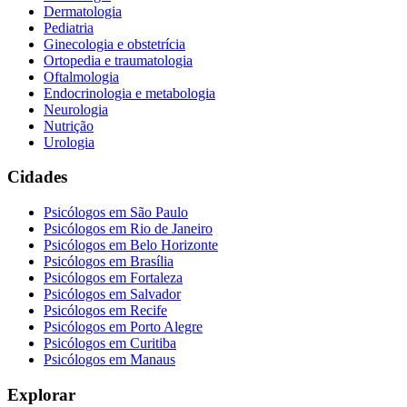
Dermatologia
Pediatria
Ginecologia e obstetrícia
Ortopedia e traumatologia
Oftalmologia
Endocrinologia e metabologia
Neurologia
Nutrição
Urologia
Cidades
Psicólogos em
São Paulo
Psicólogos em
Rio de Janeiro
Psicólogos em
Belo Horizonte
Psicólogos em
Brasília
Psicólogos em
Fortaleza
Psicólogos em
Salvador
Psicólogos em
Recife
Psicólogos em
Porto Alegre
Psicólogos em
Curitiba
Psicólogos em
Manaus
Explorar