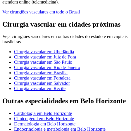
atendem online (telemedicina).
Ver
cirurgiões vasculares
em todo o Brasil
Cirurgia vascular
em cidades próximas
Veja
cirurgiões vasculares
em outras cidades do estado e em capitais
brasileiras.
Cirurgia vascular
em
Uberlândia
Cirurgia vascular
em
Juiz de Fora
Cirurgia vascular
em
São Paulo
Cirurgia vascular
em
Rio de Janeiro
Cirurgia vascular
em
Brasília
Cirurgia vascular
em
Fortaleza
Cirurgia vascular
em
Salvador
Cirurgia vascular
em
Recife
Outras especialidades em
Belo Horizonte
Cardiologia
em
Belo Horizonte
Clínico geral
em
Belo Horizonte
Dermatologia
em
Belo Horizonte
Endocrinologia e metabologia
em
Belo Horizonte