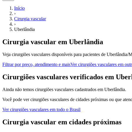
Início
›
Cirurgia vascular
›
Uberlândia
Cirurgia vascular
em
Uberlândia
Veja cirurgiões vasculares disponíveis para pacientes de Uberlândia/
Filtrar por preço, atendimento e mais
Ver
cirurgiões vasculares
em outr
C
irurgiões vasculares
verificados em
Uber
Ainda não temos
cirurgiões vasculares
cadastrados em
Uberlândia
.
Você pode ver
cirurgiões vasculares
de cidades próximas ou que atend
Ver
cirurgiões vasculares
em todo o Brasil
Cirurgia vascular
em cidades próximas