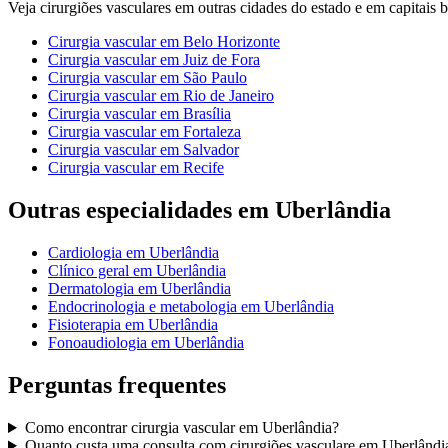
Veja
cirurgiões vasculares
em outras cidades do estado e em capitais br
Cirurgia vascular
em
Belo Horizonte
Cirurgia vascular
em
Juiz de Fora
Cirurgia vascular
em
São Paulo
Cirurgia vascular
em
Rio de Janeiro
Cirurgia vascular
em
Brasília
Cirurgia vascular
em
Fortaleza
Cirurgia vascular
em
Salvador
Cirurgia vascular
em
Recife
Outras especialidades em
Uberlândia
Cardiologia
em
Uberlândia
Clínico geral
em
Uberlândia
Dermatologia
em
Uberlândia
Endocrinologia e metabologia
em
Uberlândia
Fisioterapia
em
Uberlândia
Fonoaudiologia
em
Uberlândia
Perguntas frequentes
Como encontrar
cirurgia vascular
em
Uberlândia
?
Quanto custa uma consulta com
cirurgiões vasculare
em
Uberlândi