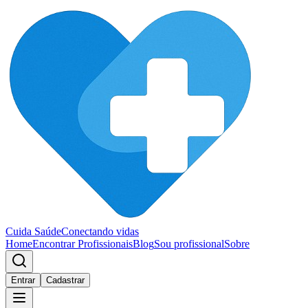
Cuida Saúde
Conectando vidas
Home
Encontrar Profissionais
Blog
Sou profissional
Sobre
Entrar
Cadastrar