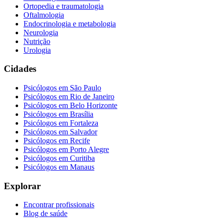
Ortopedia e traumatologia
Oftalmologia
Endocrinologia e metabologia
Neurologia
Nutrição
Urologia
Cidades
Psicólogos em
São Paulo
Psicólogos em
Rio de Janeiro
Psicólogos em
Belo Horizonte
Psicólogos em
Brasília
Psicólogos em
Fortaleza
Psicólogos em
Salvador
Psicólogos em
Recife
Psicólogos em
Porto Alegre
Psicólogos em
Curitiba
Psicólogos em
Manaus
Explorar
Encontrar profissionais
Blog de saúde