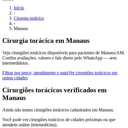
Início
›
Cirurgia torácica
›
Manaus
Cirurgia torácica
em
Manaus
Veja cirurgiões torácicos disponíveis para pacientes de Manaus/AM.
Confira avaliações, valores e fale direto pelo WhatsApp — sem
intermediários.
Filtrar por preço, atendimento e mais
Ver
cirurgiões torácicos
em
outras cidades
C
irurgiões torácicos
verificados em
Manaus
Ainda não temos
cirurgiões torácicos
cadastrados em
Manaus
.
Você pode ver
cirurgiões torácicos
de cidades próximas ou que
atendem online (telemedicina).