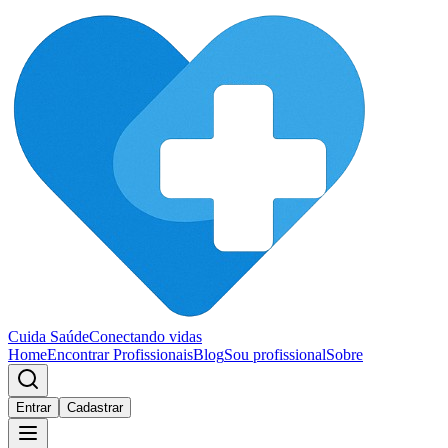
Cuida Saúde
Conectando vidas
Home
Encontrar Profissionais
Blog
Sou profissional
Sobre
Entrar
Cadastrar