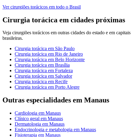
Ver
cirurgiões torácicos
em todo o Brasil
Cirurgia torácica
em cidades próximas
Veja
cirurgiões torácicos
em outras cidades do estado e em capitais
brasileiras.
Cirurgia torácica
em
São Paulo
Cirurgia torácica
em
Rio de Janeiro
Cirurgia torácica
em
Belo Horizonte
Cirurgia torácica
em
Brasília
Cirurgia torácica
em
Fortaleza
Cirurgia torácica
em
Salvador
Cirurgia torácica
em
Recife
Cirurgia torácica
em
Porto Alegre
Outras especialidades em
Manaus
Cardiologia
em
Manaus
Clínico geral
em
Manaus
Dermatologia
em
Manaus
Endocrinologia e metabologia
em
Manaus
Fisioterapia
em
Manaus