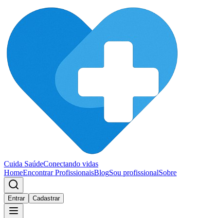
Cuida Saúde
Conectando vidas
Home
Encontrar Profissionais
Blog
Sou profissional
Sobre
Entrar
Cadastrar