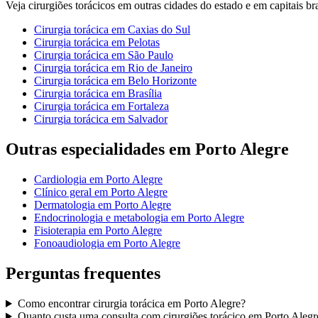
Veja
cirurgiões torácicos
em outras cidades do estado e em capitais bra
Cirurgia torácica
em
Caxias do Sul
Cirurgia torácica
em
Pelotas
Cirurgia torácica
em
São Paulo
Cirurgia torácica
em
Rio de Janeiro
Cirurgia torácica
em
Belo Horizonte
Cirurgia torácica
em
Brasília
Cirurgia torácica
em
Fortaleza
Cirurgia torácica
em
Salvador
Outras especialidades em
Porto Alegre
Cardiologia
em
Porto Alegre
Clínico geral
em
Porto Alegre
Dermatologia
em
Porto Alegre
Endocrinologia e metabologia
em
Porto Alegre
Fisioterapia
em
Porto Alegre
Fonoaudiologia
em
Porto Alegre
Perguntas frequentes
Como encontrar
cirurgia torácica
em
Porto Alegre
?
Quanto custa uma consulta com
cirurgiões torácico
em
Porto Alegr