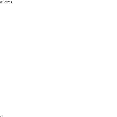
sileiras.
e
?