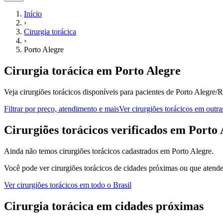
Início
›
Cirurgia torácica
›
Porto Alegre
Cirurgia torácica
em
Porto Alegre
Veja cirurgiões torácicos disponíveis para pacientes de Porto Alegre/
Filtrar por preço, atendimento e mais
Ver
cirurgiões torácicos
em outra
C
irurgiões torácicos
verificados em
Porto 
Ainda não temos
cirurgiões torácicos
cadastrados em
Porto Alegre
.
Você pode ver
cirurgiões torácicos
de cidades próximas ou que atende
Ver
cirurgiões torácicos
em todo o Brasil
Cirurgia torácica
em cidades próximas