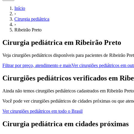
Início
›
Cirurgia pediátrica
›
Ribeirão Preto
Cirurgia pediátrica
em
Ribeirão Preto
Veja cirurgiões pediátricos disponíveis para pacientes de Ribeirão Pre
Filtrar por preço, atendimento e mais
Ver
cirurgiões pediátricos
em outr
C
irurgiões pediátricos
verificados em
Ribe
Ainda não temos
cirurgiões pediátricos
cadastrados em
Ribeirão Preto
Você pode ver
cirurgiões pediátricos
de cidades próximas ou que aten
Ver
cirurgiões pediátricos
em todo o Brasil
Cirurgia pediátrica
em cidades próximas