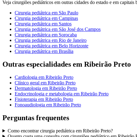
Veja
cirurgiões pediátricos
em outras cidades do estado e em capitais br
Cirurgia pediátrica
em
São Paulo
Cirurgia pediátrica
em
Campinas
Cirurgia pediátrica
em
Santos
Cirurgia pediátrica
em
São José dos Campos
Cirurgia pediátrica
em
Sorocaba
Cirurgia pediátrica
em
Rio de Janeiro
Cirurgia pediátrica
em
Belo Horizonte
Cirurgia pediátrica
em
Brasília
Outras especialidades em
Ribeirão Preto
Cardiologia
em
Ribeirão Preto
Clínico geral
em
Ribeirão Preto
Dermatologia
em
Ribeirão Preto
Endocrinologia e metabologia
em
Ribeirão Preto
Fisioterapia
em
Ribeirão Preto
Fonoaudiologia
em
Ribeirão Preto
Perguntas frequentes
Como encontrar
cirurgia pediátrica
em
Ribeirão Preto
?
Quanto custa uma consulta com
cirurgiões pediátrico
em
Ribeirão 