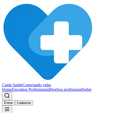
Cuida Saúde
Conectando vidas
Home
Encontrar Profissionais
Blog
Sou profissional
Sobre
Entrar
Cadastrar