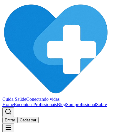
Cuida Saúde
Conectando vidas
Home
Encontrar Profissionais
Blog
Sou profissional
Sobre
Entrar
Cadastrar