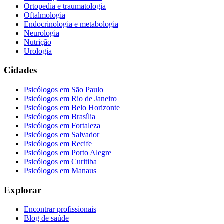
Ortopedia e traumatologia
Oftalmologia
Endocrinologia e metabologia
Neurologia
Nutrição
Urologia
Cidades
Psicólogos em
São Paulo
Psicólogos em
Rio de Janeiro
Psicólogos em
Belo Horizonte
Psicólogos em
Brasília
Psicólogos em
Fortaleza
Psicólogos em
Salvador
Psicólogos em
Recife
Psicólogos em
Porto Alegre
Psicólogos em
Curitiba
Psicólogos em
Manaus
Explorar
Encontrar profissionais
Blog de saúde