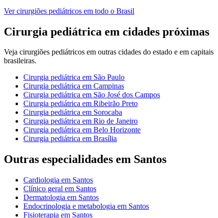
Ver
cirurgiões pediátricos
em todo o Brasil
Cirurgia pediátrica
em cidades próximas
Veja
cirurgiões pediátricos
em outras cidades do estado e em capitais
brasileiras.
Cirurgia pediátrica
em
São Paulo
Cirurgia pediátrica
em
Campinas
Cirurgia pediátrica
em
São José dos Campos
Cirurgia pediátrica
em
Ribeirão Preto
Cirurgia pediátrica
em
Sorocaba
Cirurgia pediátrica
em
Rio de Janeiro
Cirurgia pediátrica
em
Belo Horizonte
Cirurgia pediátrica
em
Brasília
Outras especialidades em
Santos
Cardiologia
em
Santos
Clínico geral
em
Santos
Dermatologia
em
Santos
Endocrinologia e metabologia
em
Santos
Fisioterapia
em
Santos