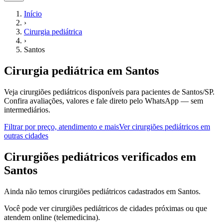
Início
›
Cirurgia pediátrica
›
Santos
Cirurgia pediátrica
em
Santos
Veja cirurgiões pediátricos disponíveis para pacientes de Santos/SP.
Confira avaliações, valores e fale direto pelo WhatsApp — sem
intermediários.
Filtrar por preço, atendimento e mais
Ver
cirurgiões pediátricos
em
outras cidades
C
irurgiões pediátricos
verificados em
Santos
Ainda não temos
cirurgiões pediátricos
cadastrados em
Santos
.
Você pode ver
cirurgiões pediátricos
de cidades próximas ou que
atendem online (telemedicina).