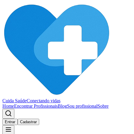
Cuida Saúde
Conectando vidas
Home
Encontrar Profissionais
Blog
Sou profissional
Sobre
Entrar
Cadastrar