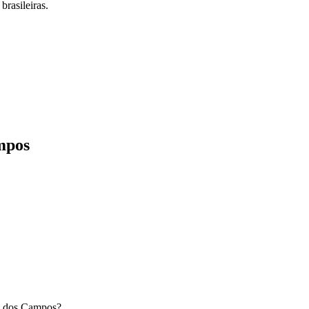
brasileiras.
mpos
é dos Campos
?