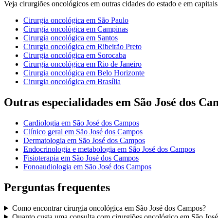
Veja
cirurgiões oncológicos
em outras cidades do estado e em capitais 
Cirurgia oncológica
em
São Paulo
Cirurgia oncológica
em
Campinas
Cirurgia oncológica
em
Santos
Cirurgia oncológica
em
Ribeirão Preto
Cirurgia oncológica
em
Sorocaba
Cirurgia oncológica
em
Rio de Janeiro
Cirurgia oncológica
em
Belo Horizonte
Cirurgia oncológica
em
Brasília
Outras especialidades em
São José dos Ca
Cardiologia
em
São José dos Campos
Clínico geral
em
São José dos Campos
Dermatologia
em
São José dos Campos
Endocrinologia e metabologia
em
São José dos Campos
Fisioterapia
em
São José dos Campos
Fonoaudiologia
em
São José dos Campos
Perguntas frequentes
Como encontrar
cirurgia oncológica
em
São José dos Campos
?
Quanto custa uma consulta com
cirurgiões oncológico
em
São Jos