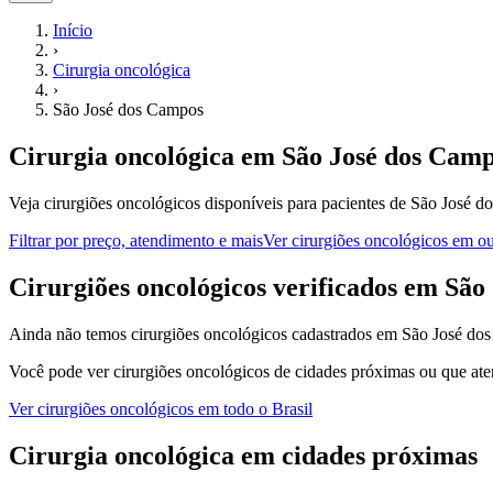
Início
›
Cirurgia oncológica
›
São José dos Campos
Cirurgia oncológica
em
São José dos Cam
Veja cirurgiões oncológicos disponíveis para pacientes de São José 
Filtrar por preço, atendimento e mais
Ver
cirurgiões oncológicos
em out
C
irurgiões oncológicos
verificados em
São
Ainda não temos
cirurgiões oncológicos
cadastrados em
São José do
Você pode ver
cirurgiões oncológicos
de cidades próximas ou que ate
Ver
cirurgiões oncológicos
em todo o Brasil
Cirurgia oncológica
em cidades próximas