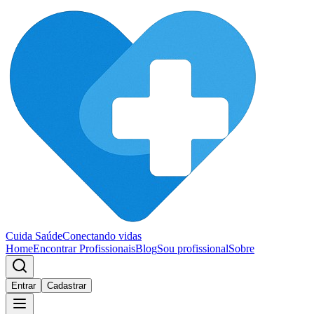
Cuida Saúde
Conectando vidas
Home
Encontrar Profissionais
Blog
Sou profissional
Sobre
Entrar
Cadastrar