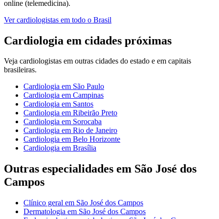
online (telemedicina).
Ver
cardiologistas
em todo o Brasil
Cardiologia
em cidades próximas
Veja
cardiologistas
em outras cidades do estado e em capitais
brasileiras.
Cardiologia
em
São Paulo
Cardiologia
em
Campinas
Cardiologia
em
Santos
Cardiologia
em
Ribeirão Preto
Cardiologia
em
Sorocaba
Cardiologia
em
Rio de Janeiro
Cardiologia
em
Belo Horizonte
Cardiologia
em
Brasília
Outras especialidades em
São José dos
Campos
Clínico geral
em
São José dos Campos
Dermatologia
em
São José dos Campos