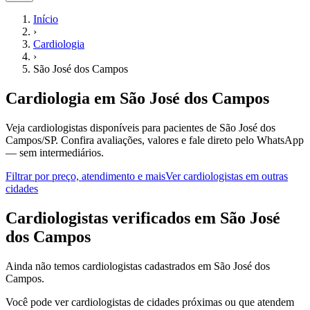
Início
›
Cardiologia
›
São José dos Campos
Cardiologia
em
São José dos Campos
Veja cardiologistas disponíveis para pacientes de São José dos
Campos/SP.
Confira avaliações, valores e fale direto pelo WhatsApp
— sem intermediários.
Filtrar por preço, atendimento e mais
Ver
cardiologistas
em outras
cidades
C
ardiologistas
verificados em
São José
dos Campos
Ainda não temos
cardiologistas
cadastrados em
São José dos
Campos
.
Você pode ver
cardiologistas
de cidades próximas ou que atendem