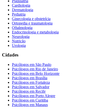
Psiquiatria
Cardiologia
Dermatologia
Pediatria
Ginecologia e obstetrícia
Ortopedia e traumatologia
Oftalmologia
Endocrinologia e metabologia
Neurologia
Nutrição
Urologia
Cidades
Psicólogos em
São Paulo
Psicólogos em
Rio de Janeiro
Psicólogos em
Belo Horizonte
Psicólogos em
Brasília
Psicólogos em
Fortaleza
Psicólogos em
Salvador
Psicólogos em
Recife
Psicólogos em
Porto Alegre
Psicólogos em
Curitiba
Psicólogos em
Manaus