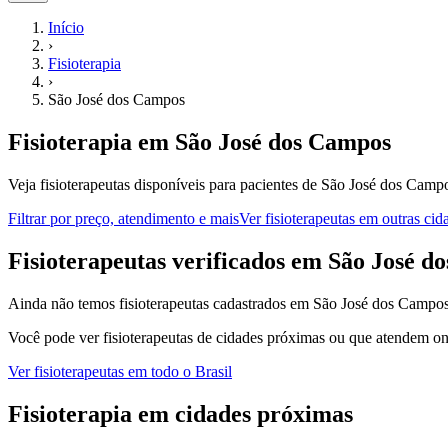
Início
›
Fisioterapia
›
São José dos Campos
Fisioterapia
em
São José dos Campos
Veja fisioterapeutas disponíveis para pacientes de São José dos Camp
Filtrar por preço, atendimento e mais
Ver
fisioterapeutas
em outras cid
F
isioterapeutas
verificados em
São José d
Ainda não temos
fisioterapeutas
cadastrados em
São José dos Campo
Você pode ver
fisioterapeutas
de cidades próximas ou que atendem onl
Ver
fisioterapeutas
em todo o Brasil
Fisioterapia
em cidades próximas