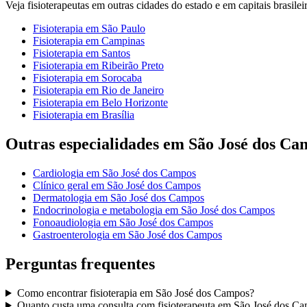
Veja
fisioterapeutas
em outras cidades do estado e em capitais brasileir
Fisioterapia
em
São Paulo
Fisioterapia
em
Campinas
Fisioterapia
em
Santos
Fisioterapia
em
Ribeirão Preto
Fisioterapia
em
Sorocaba
Fisioterapia
em
Rio de Janeiro
Fisioterapia
em
Belo Horizonte
Fisioterapia
em
Brasília
Outras especialidades em
São José dos Ca
Cardiologia
em
São José dos Campos
Clínico geral
em
São José dos Campos
Dermatologia
em
São José dos Campos
Endocrinologia e metabologia
em
São José dos Campos
Fonoaudiologia
em
São José dos Campos
Gastroenterologia
em
São José dos Campos
Perguntas frequentes
Como encontrar
fisioterapia
em
São José dos Campos
?
Quanto custa uma consulta com
fisioterapeuta
em
São José dos C