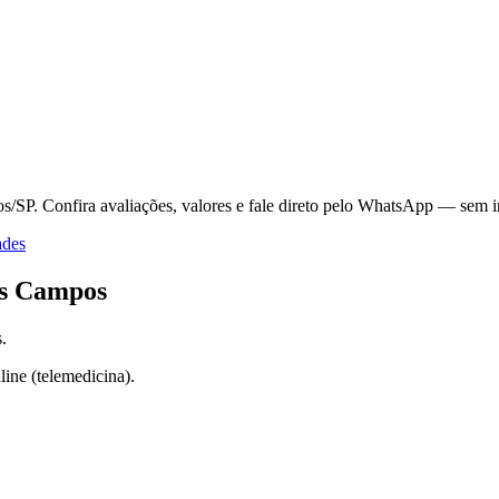
os/SP.
Confira avaliações, valores e fale direto pelo WhatsApp — sem i
ades
os Campos
s
.
ine (telemedicina).