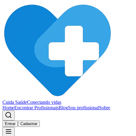
Cuida Saúde
Conectando vidas
Home
Encontrar Profissionais
Blog
Sou profissional
Sobre
Entrar
Cadastrar