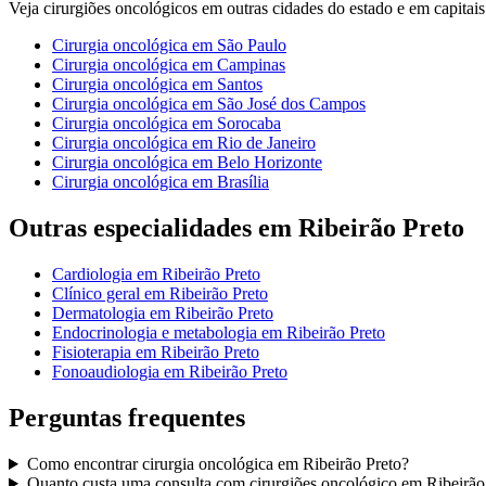
Veja
cirurgiões oncológicos
em outras cidades do estado e em capitais 
Cirurgia oncológica
em
São Paulo
Cirurgia oncológica
em
Campinas
Cirurgia oncológica
em
Santos
Cirurgia oncológica
em
São José dos Campos
Cirurgia oncológica
em
Sorocaba
Cirurgia oncológica
em
Rio de Janeiro
Cirurgia oncológica
em
Belo Horizonte
Cirurgia oncológica
em
Brasília
Outras especialidades em
Ribeirão Preto
Cardiologia
em
Ribeirão Preto
Clínico geral
em
Ribeirão Preto
Dermatologia
em
Ribeirão Preto
Endocrinologia e metabologia
em
Ribeirão Preto
Fisioterapia
em
Ribeirão Preto
Fonoaudiologia
em
Ribeirão Preto
Perguntas frequentes
Como encontrar
cirurgia oncológica
em
Ribeirão Preto
?
Quanto custa uma consulta com
cirurgiões oncológico
em
Ribeirão