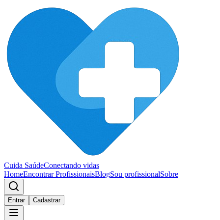
Cuida Saúde
Conectando vidas
Home
Encontrar Profissionais
Blog
Sou profissional
Sobre
Entrar
Cadastrar