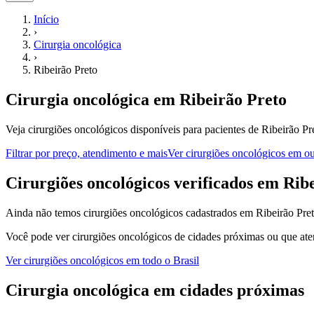
Início
›
Cirurgia oncológica
›
Ribeirão Preto
Cirurgia oncológica
em
Ribeirão Preto
Veja cirurgiões oncológicos disponíveis para pacientes de Ribeirão Pr
Filtrar por preço, atendimento e mais
Ver
cirurgiões oncológicos
em out
C
irurgiões oncológicos
verificados em
Ribe
Ainda não temos
cirurgiões oncológicos
cadastrados em
Ribeirão Pre
Você pode ver
cirurgiões oncológicos
de cidades próximas ou que ate
Ver
cirurgiões oncológicos
em todo o Brasil
Cirurgia oncológica
em cidades próximas