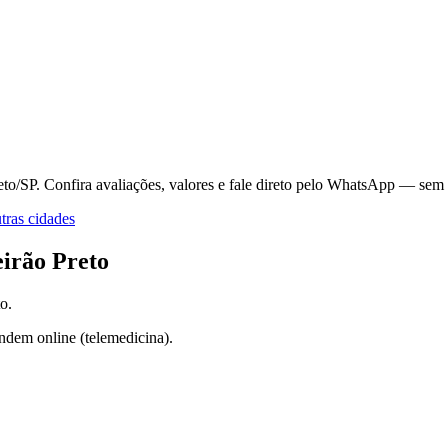
eto/SP.
Confira avaliações, valores e fale direto pelo WhatsApp — sem 
ras cidades
irão Preto
to
.
ndem online (telemedicina).