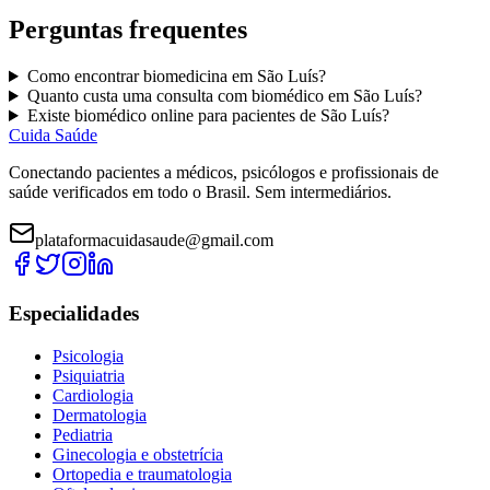
Perguntas frequentes
Como encontrar
biomedicina
em
São Luís
?
Quanto custa uma consulta com
biomédico
em
São Luís
?
Existe
biomédico
online para pacientes de
São Luís
?
Cuida Saúde
Conectando pacientes a médicos, psicólogos e profissionais de
saúde verificados em todo o Brasil. Sem intermediários.
plataformacuidasaude@gmail.com
Especialidades
Psicologia
Psiquiatria
Cardiologia
Dermatologia
Pediatria
Ginecologia e obstetrícia
Ortopedia e traumatologia