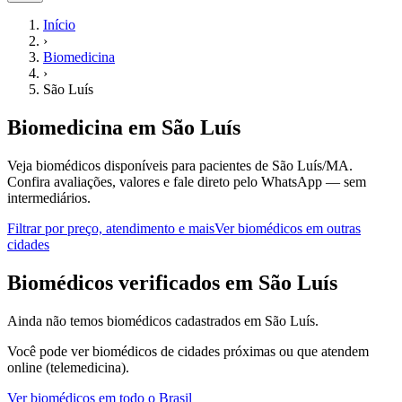
Início
›
Biomedicina
›
São Luís
Biomedicina
em
São Luís
Veja biomédicos disponíveis para pacientes de São Luís/MA.
Confira avaliações, valores e fale direto pelo WhatsApp — sem
intermediários.
Filtrar por preço, atendimento e mais
Ver
biomédicos
em outras
cidades
B
iomédicos
verificados em
São Luís
Ainda não temos
biomédicos
cadastrados em
São Luís
.
Você pode ver
biomédicos
de cidades próximas ou que atendem
online (telemedicina).
Ver
biomédicos
em todo o Brasil