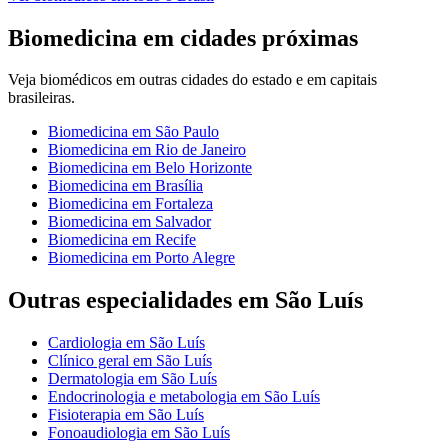
Biomedicina
em cidades próximas
Veja
biomédicos
em outras cidades do estado e em capitais
brasileiras.
Biomedicina
em
São Paulo
Biomedicina
em
Rio de Janeiro
Biomedicina
em
Belo Horizonte
Biomedicina
em
Brasília
Biomedicina
em
Fortaleza
Biomedicina
em
Salvador
Biomedicina
em
Recife
Biomedicina
em
Porto Alegre
Outras especialidades em
São Luís
Cardiologia
em
São Luís
Clínico geral
em
São Luís
Dermatologia
em
São Luís
Endocrinologia e metabologia
em
São Luís
Fisioterapia
em
São Luís
Fonoaudiologia
em
São Luís