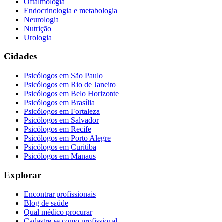
Oftalmologia
Endocrinologia e metabologia
Neurologia
Nutrição
Urologia
Cidades
Psicólogos em
São Paulo
Psicólogos em
Rio de Janeiro
Psicólogos em
Belo Horizonte
Psicólogos em
Brasília
Psicólogos em
Fortaleza
Psicólogos em
Salvador
Psicólogos em
Recife
Psicólogos em
Porto Alegre
Psicólogos em
Curitiba
Psicólogos em
Manaus
Explorar
Encontrar profissionais
Blog de saúde
Qual médico procurar
Cadastre-se como profissional