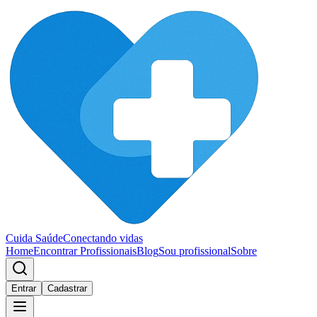
Cuida Saúde
Conectando vidas
Home
Encontrar Profissionais
Blog
Sou profissional
Sobre
Entrar
Cadastrar