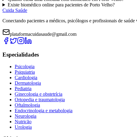
Existe
biomédico
online para pacientes de
Porto Velho
?
Cuida Saúde
Conectando pacientes a médicos, psicólogos e profissionais de saúde 
plataformacuidasaude@gmail.com
Especialidades
Psicologia
Psiquiatria
Cardiologia
Dermatologia
Pediatria
Ginecologia e obstetrícia
Ortopedia e traumatologia
Oftalmologia
Endocrinologia e metabologia
Neurologia
Nutrição
Urologia