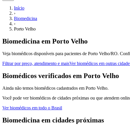
Início
›
Biomedicina
›
Porto Velho
Biomedicina
em
Porto Velho
Veja biomédicos disponíveis para pacientes de Porto Velho/RO.
Confi
Filtrar por preço, atendimento e mais
Ver
biomédicos
em outras cidade
B
iomédicos
verificados em
Porto Velho
Ainda não temos
biomédicos
cadastrados em
Porto Velho
.
Você pode ver
biomédicos
de cidades próximas ou que atendem online
Ver
biomédicos
em todo o Brasil
Biomedicina
em cidades próximas