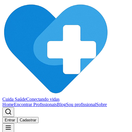
Cuida Saúde
Conectando vidas
Home
Encontrar Profissionais
Blog
Sou profissional
Sobre
Entrar
Cadastrar