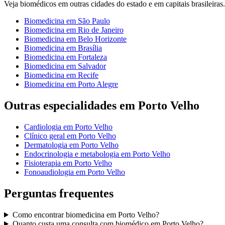
Veja
biomédicos
em outras cidades do estado e em capitais brasileiras.
Biomedicina
em
São Paulo
Biomedicina
em
Rio de Janeiro
Biomedicina
em
Belo Horizonte
Biomedicina
em
Brasília
Biomedicina
em
Fortaleza
Biomedicina
em
Salvador
Biomedicina
em
Recife
Biomedicina
em
Porto Alegre
Outras especialidades em
Porto Velho
Cardiologia
em
Porto Velho
Clínico geral
em
Porto Velho
Dermatologia
em
Porto Velho
Endocrinologia e metabologia
em
Porto Velho
Fisioterapia
em
Porto Velho
Fonoaudiologia
em
Porto Velho
Perguntas frequentes
Como encontrar
biomedicina
em
Porto Velho
?
Quanto custa uma consulta com
biomédico
em
Porto Velho
?