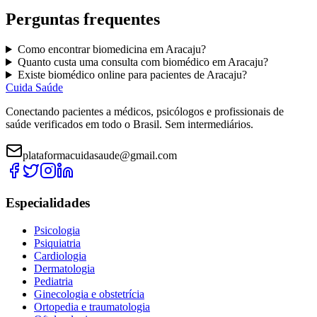
Perguntas frequentes
Como encontrar
biomedicina
em
Aracaju
?
Quanto custa uma consulta com
biomédico
em
Aracaju
?
Existe
biomédico
online para pacientes de
Aracaju
?
Cuida Saúde
Conectando pacientes a médicos, psicólogos e profissionais de
saúde verificados em todo o Brasil. Sem intermediários.
plataformacuidasaude@gmail.com
Especialidades
Psicologia
Psiquiatria
Cardiologia
Dermatologia
Pediatria
Ginecologia e obstetrícia
Ortopedia e traumatologia