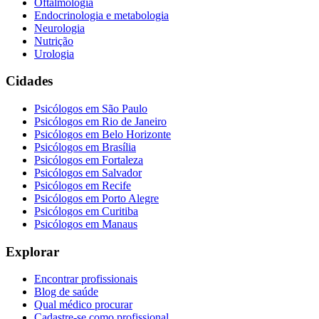
Oftalmologia
Endocrinologia e metabologia
Neurologia
Nutrição
Urologia
Cidades
Psicólogos em
São Paulo
Psicólogos em
Rio de Janeiro
Psicólogos em
Belo Horizonte
Psicólogos em
Brasília
Psicólogos em
Fortaleza
Psicólogos em
Salvador
Psicólogos em
Recife
Psicólogos em
Porto Alegre
Psicólogos em
Curitiba
Psicólogos em
Manaus
Explorar
Encontrar profissionais
Blog de saúde
Qual médico procurar
Cadastre-se como profissional