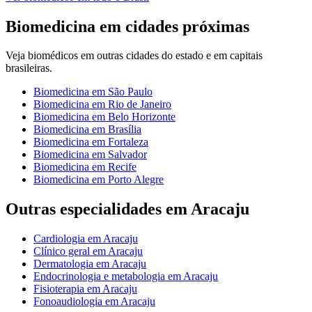
Biomedicina
em cidades próximas
Veja
biomédicos
em outras cidades do estado e em capitais
brasileiras.
Biomedicina
em
São Paulo
Biomedicina
em
Rio de Janeiro
Biomedicina
em
Belo Horizonte
Biomedicina
em
Brasília
Biomedicina
em
Fortaleza
Biomedicina
em
Salvador
Biomedicina
em
Recife
Biomedicina
em
Porto Alegre
Outras especialidades em
Aracaju
Cardiologia
em
Aracaju
Clínico geral
em
Aracaju
Dermatologia
em
Aracaju
Endocrinologia e metabologia
em
Aracaju
Fisioterapia
em
Aracaju
Fonoaudiologia
em
Aracaju