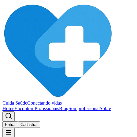
Cuida Saúde
Conectando vidas
Home
Encontrar Profissionais
Blog
Sou profissional
Sobre
Entrar
Cadastrar