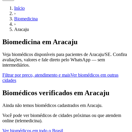
Início
›
Biomedicina
›
Aracaju
Biomedicina
em
Aracaju
Veja biomédicos disponíveis para pacientes de Aracaju/SE.
Confira
avaliações, valores e fale direto pelo WhatsApp — sem
intermediários.
Filtrar por preço, atendimento e mais
Ver
biomédicos
em outras
cidades
B
iomédicos
verificados em
Aracaju
Ainda não temos
biomédicos
cadastrados em
Aracaju
.
Você pode ver
biomédicos
de cidades próximas ou que atendem
online (telemedicina).
Ver
biomédicos
em todo o Brasil