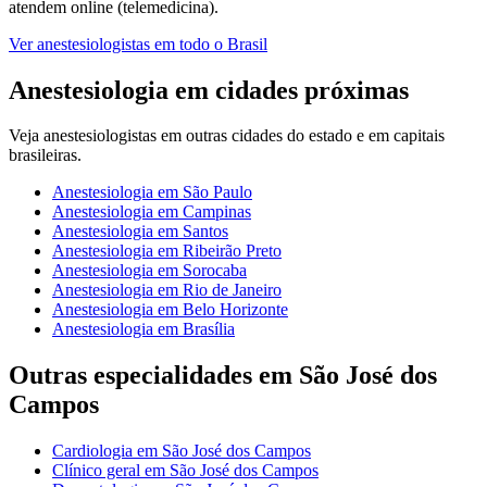
atendem online (telemedicina).
Ver
anestesiologistas
em todo o Brasil
Anestesiologia
em cidades próximas
Veja
anestesiologistas
em outras cidades do estado e em capitais
brasileiras.
Anestesiologia
em
São Paulo
Anestesiologia
em
Campinas
Anestesiologia
em
Santos
Anestesiologia
em
Ribeirão Preto
Anestesiologia
em
Sorocaba
Anestesiologia
em
Rio de Janeiro
Anestesiologia
em
Belo Horizonte
Anestesiologia
em
Brasília
Outras especialidades em
São José dos
Campos
Cardiologia
em
São José dos Campos
Clínico geral
em
São José dos Campos