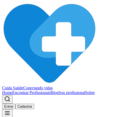
Cuida Saúde
Conectando vidas
Home
Encontrar Profissionais
Blog
Sou profissional
Sobre
Entrar
Cadastrar