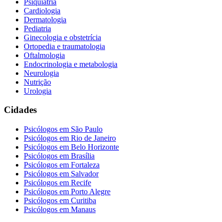
Psiquiatria
Cardiologia
Dermatologia
Pediatria
Ginecologia e obstetrícia
Ortopedia e traumatologia
Oftalmologia
Endocrinologia e metabologia
Neurologia
Nutrição
Urologia
Cidades
Psicólogos em
São Paulo
Psicólogos em
Rio de Janeiro
Psicólogos em
Belo Horizonte
Psicólogos em
Brasília
Psicólogos em
Fortaleza
Psicólogos em
Salvador
Psicólogos em
Recife
Psicólogos em
Porto Alegre
Psicólogos em
Curitiba
Psicólogos em
Manaus