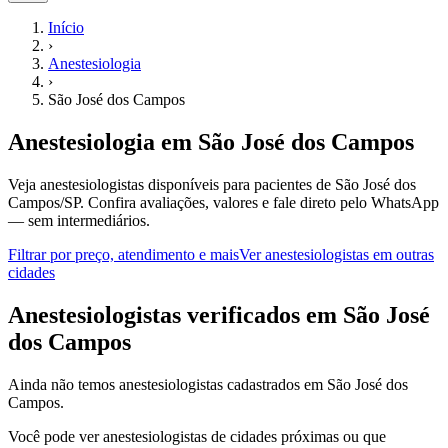
Início
›
Anestesiologia
›
São José dos Campos
Anestesiologia
em
São José dos Campos
Veja anestesiologistas disponíveis para pacientes de São José dos
Campos/SP.
Confira avaliações, valores e fale direto pelo WhatsApp
— sem intermediários.
Filtrar por preço, atendimento e mais
Ver
anestesiologistas
em outras
cidades
A
nestesiologistas
verificados em
São José
dos Campos
Ainda não temos
anestesiologistas
cadastrados em
São José dos
Campos
.
Você pode ver
anestesiologistas
de cidades próximas ou que