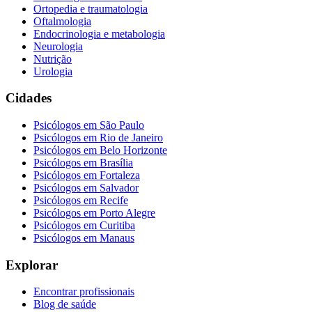
Ortopedia e traumatologia
Oftalmologia
Endocrinologia e metabologia
Neurologia
Nutrição
Urologia
Cidades
Psicólogos em
São Paulo
Psicólogos em
Rio de Janeiro
Psicólogos em
Belo Horizonte
Psicólogos em
Brasília
Psicólogos em
Fortaleza
Psicólogos em
Salvador
Psicólogos em
Recife
Psicólogos em
Porto Alegre
Psicólogos em
Curitiba
Psicólogos em
Manaus
Explorar
Encontrar profissionais
Blog de saúde