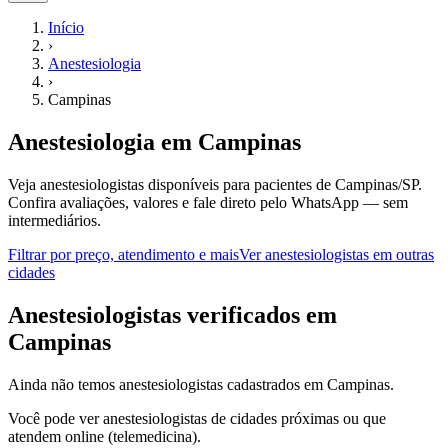
Início
›
Anestesiologia
›
Campinas
Anestesiologia
em
Campinas
Veja anestesiologistas disponíveis para pacientes de Campinas/SP.
Confira avaliações, valores e fale direto pelo WhatsApp — sem
intermediários.
Filtrar por preço, atendimento e mais
Ver
anestesiologistas
em outras
cidades
A
nestesiologistas
verificados em
Campinas
Ainda não temos
anestesiologistas
cadastrados em
Campinas
.
Você pode ver
anestesiologistas
de cidades próximas ou que
atendem online (telemedicina).