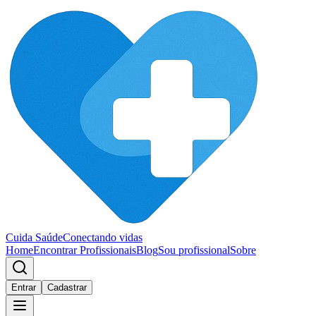
Cuida Saúde
Conectando vidas
Home
Encontrar Profissionais
Blog
Sou profissional
Sobre
Entrar
Cadastrar