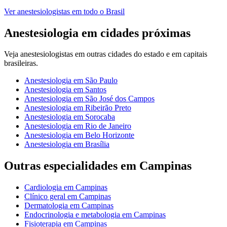
Ver
anestesiologistas
em todo o Brasil
Anestesiologia
em cidades próximas
Veja
anestesiologistas
em outras cidades do estado e em capitais
brasileiras.
Anestesiologia
em
São Paulo
Anestesiologia
em
Santos
Anestesiologia
em
São José dos Campos
Anestesiologia
em
Ribeirão Preto
Anestesiologia
em
Sorocaba
Anestesiologia
em
Rio de Janeiro
Anestesiologia
em
Belo Horizonte
Anestesiologia
em
Brasília
Outras especialidades em
Campinas
Cardiologia
em
Campinas
Clínico geral
em
Campinas
Dermatologia
em
Campinas
Endocrinologia e metabologia
em
Campinas
Fisioterapia
em
Campinas