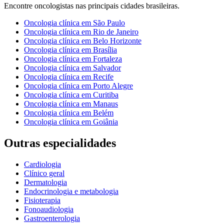
Encontre
oncologistas
nas principais cidades brasileiras.
Oncologia clínica
em
São Paulo
Oncologia clínica
em
Rio de Janeiro
Oncologia clínica
em
Belo Horizonte
Oncologia clínica
em
Brasília
Oncologia clínica
em
Fortaleza
Oncologia clínica
em
Salvador
Oncologia clínica
em
Recife
Oncologia clínica
em
Porto Alegre
Oncologia clínica
em
Curitiba
Oncologia clínica
em
Manaus
Oncologia clínica
em
Belém
Oncologia clínica
em
Goiânia
Outras especialidades
Cardiologia
Clínico geral
Dermatologia
Endocrinologia e metabologia
Fisioterapia
Fonoaudiologia
Gastroenterologia