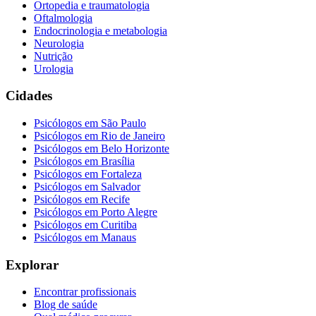
Ortopedia e traumatologia
Oftalmologia
Endocrinologia e metabologia
Neurologia
Nutrição
Urologia
Cidades
Psicólogos em
São Paulo
Psicólogos em
Rio de Janeiro
Psicólogos em
Belo Horizonte
Psicólogos em
Brasília
Psicólogos em
Fortaleza
Psicólogos em
Salvador
Psicólogos em
Recife
Psicólogos em
Porto Alegre
Psicólogos em
Curitiba
Psicólogos em
Manaus
Explorar
Encontrar profissionais
Blog de saúde