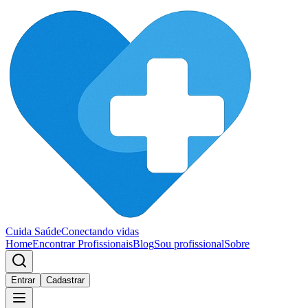
Cuida Saúde
Conectando vidas
Home
Encontrar Profissionais
Blog
Sou profissional
Sobre
Entrar
Cadastrar