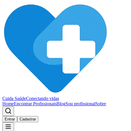
Cuida Saúde
Conectando vidas
Home
Encontrar Profissionais
Blog
Sou profissional
Sobre
Entrar
Cadastrar