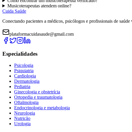
Como encontrar um
musicoterapeuta
verificado?
M
usicoterapeutas
atendem online?
Cuida Saúde
Conectando pacientes a médicos, psicólogos e profissionais de saúde 
plataformacuidasaude@gmail.com
Especialidades
Psicologia
Psiquiatria
Cardiologia
Dermatologia
Pediatria
Ginecologia e obstetrícia
Ortopedia e traumatologia
Oftalmologia
Endocrinologia e metabologia
Neurologia
Nutrição
Urologia