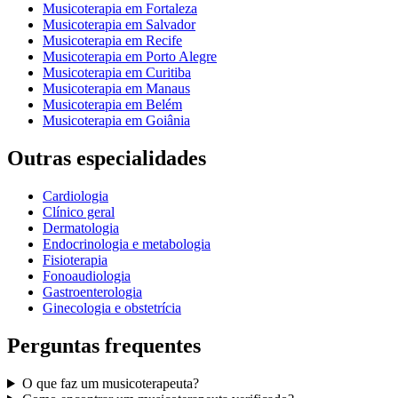
Musicoterapia
em
Fortaleza
Musicoterapia
em
Salvador
Musicoterapia
em
Recife
Musicoterapia
em
Porto Alegre
Musicoterapia
em
Curitiba
Musicoterapia
em
Manaus
Musicoterapia
em
Belém
Musicoterapia
em
Goiânia
Outras especialidades
Cardiologia
Clínico geral
Dermatologia
Endocrinologia e metabologia
Fisioterapia
Fonoaudiologia
Gastroenterologia
Ginecologia e obstetrícia
Perguntas frequentes
O que faz um
musicoterapeuta
?