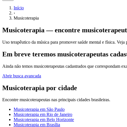
Início
›
Musicoterapia
Musicoterapia
— encontre
musicoterapeut
Uso terapêutico da música para promover saúde mental e física.
Veja p
Em breve teremos musicoterapeutas cadas
Ainda não temos
musicoterapeutas
cadastrados que correspondam exat
Abrir busca avançada
Musicoterapia
por cidade
Encontre
musicoterapeutas
nas principais cidades brasileiras.
Musicoterapia
em
São Paulo
Musicoterapia
em
Rio de Janeiro
Musicoterapia
em
Belo Horizonte
Musicoterapia
em
Brasília