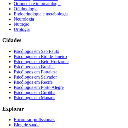
Ortopedia e traumatologia
Oftalmologia
Endocrinologia e metabologia
Neurologia
Nutrição
Urologia
Cidades
Psicólogos em
São Paulo
Psicólogos em
Rio de Janeiro
Psicólogos em
Belo Horizonte
Psicólogos em
Brasília
Psicólogos em
Fortaleza
Psicólogos em
Salvador
Psicólogos em
Recife
Psicólogos em
Porto Alegre
Psicólogos em
Curitiba
Psicólogos em
Manaus
Explorar
Encontrar profissionais
Blog de saúde