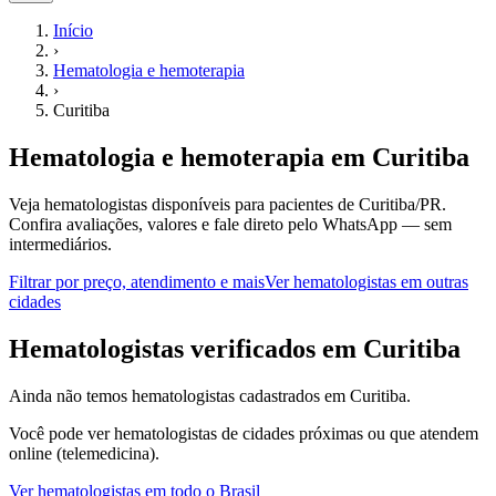
Início
›
Hematologia e hemoterapia
›
Curitiba
Hematologia e hemoterapia
em
Curitiba
Veja hematologistas disponíveis para pacientes de Curitiba/PR.
Confira avaliações, valores e fale direto pelo WhatsApp — sem
intermediários.
Filtrar por preço, atendimento e mais
Ver
hematologistas
em outras
cidades
H
ematologistas
verificados em
Curitiba
Ainda não temos
hematologistas
cadastrados em
Curitiba
.
Você pode ver
hematologistas
de cidades próximas ou que atendem
online (telemedicina).
Ver
hematologistas
em todo o Brasil