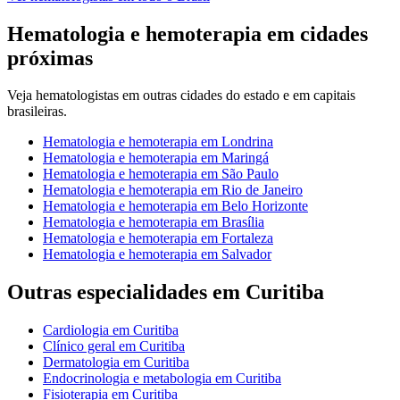
Hematologia e hemoterapia
em cidades
próximas
Veja
hematologistas
em outras cidades do estado e em capitais
brasileiras.
Hematologia e hemoterapia
em
Londrina
Hematologia e hemoterapia
em
Maringá
Hematologia e hemoterapia
em
São Paulo
Hematologia e hemoterapia
em
Rio de Janeiro
Hematologia e hemoterapia
em
Belo Horizonte
Hematologia e hemoterapia
em
Brasília
Hematologia e hemoterapia
em
Fortaleza
Hematologia e hemoterapia
em
Salvador
Outras especialidades em
Curitiba
Cardiologia
em
Curitiba
Clínico geral
em
Curitiba
Dermatologia
em
Curitiba
Endocrinologia e metabologia
em
Curitiba
Fisioterapia
em
Curitiba