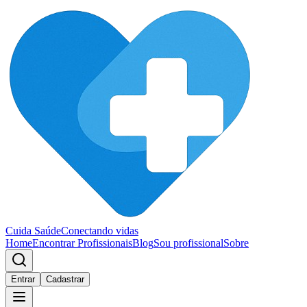
Cuida Saúde
Conectando vidas
Home
Encontrar Profissionais
Blog
Sou profissional
Sobre
Entrar
Cadastrar