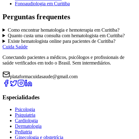
Fonoaudiologia
em
Curitiba
Perguntas frequentes
Como encontrar
hematologia e hemoterapia
em
Curitiba
?
Quanto custa uma consulta com
hematologista
em
Curitiba
?
Existe
hematologista
online para pacientes de
Curitiba
?
Cuida Saúde
Conectando pacientes a médicos, psicólogos e profissionais de
saúde verificados em todo o Brasil. Sem intermediários.
plataformacuidasaude@gmail.com
Especialidades
Psicologia
Psiquiatria
Cardiologia
Dermatologia
Pediatria
Ginecologia e obstetrícia