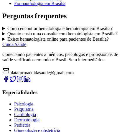
Fonoaudiologia
em
Brasília
Perguntas frequentes
Como encontrar
hematologia e hemoterapia
em
Brasília
?
Quanto custa uma consulta com
hematologista
em
Brasília
?
Existe
hematologista
online para pacientes de
Brasília
?
Cuida Saúde
Conectando pacientes a médicos, psicólogos e profissionais de
saúde verificados em todo o Brasil. Sem intermediários.
plataformacuidasaude@gmail.com
Especialidades
Psicologia
Psiquiatria
Cardiologia
Dermatologia
Pediatria
Ginecologia e obstetrícia