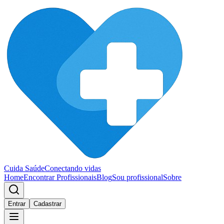
Cuida Saúde
Conectando vidas
Home
Encontrar Profissionais
Blog
Sou profissional
Sobre
Entrar
Cadastrar