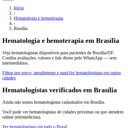
Início
›
Hematologia e hemoterapia
›
Brasília
Hematologia e hemoterapia
em
Brasília
Veja hematologistas disponíveis para pacientes de Brasília/DF.
Confira avaliações, valores e fale direto pelo WhatsApp — sem
intermediários.
Filtrar por preço, atendimento e mais
Ver
hematologistas
em outras
cidades
H
ematologistas
verificados em
Brasília
Ainda não temos
hematologistas
cadastrados em
Brasília
.
Você pode ver
hematologistas
de cidades próximas ou que atendem
online (telemedicina).
Ver
hematologistas
em todo o Brasil