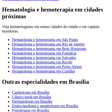
Hematologia e hemoterapia
em cidades
próximas
Veja
hematologistas
em outras cidades do estado e em capitais
brasileiras.
Hematologia e hemoterapia
em
São Paulo
Hematologia e hemoterapia
em
Rio de Janeiro
Hematologia e hemoterapia
em
Belo Horizonte
Hematologia e hemoterapia
em
Fortaleza
Hematologia e hemoterapia
em
Salvador
Hematologia e hemoterapia
em
Recife
Hematologia e hemoterapia
em
Porto Alegre
Hematologia e hemoterapia
em
Curitiba
Outras especialidades em
Brasília
Cardiologia
em
Brasília
Clínico geral
em
Brasília
Dermatologia
em
Brasília
Endocrinologia e metabologia
em
Brasília
Fisioterapia
em
Brasília