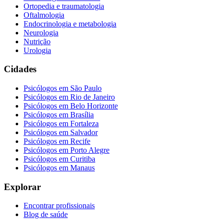
Ortopedia e traumatologia
Oftalmologia
Endocrinologia e metabologia
Neurologia
Nutrição
Urologia
Cidades
Psicólogos em
São Paulo
Psicólogos em
Rio de Janeiro
Psicólogos em
Belo Horizonte
Psicólogos em
Brasília
Psicólogos em
Fortaleza
Psicólogos em
Salvador
Psicólogos em
Recife
Psicólogos em
Porto Alegre
Psicólogos em
Curitiba
Psicólogos em
Manaus
Explorar
Encontrar profissionais
Blog de saúde