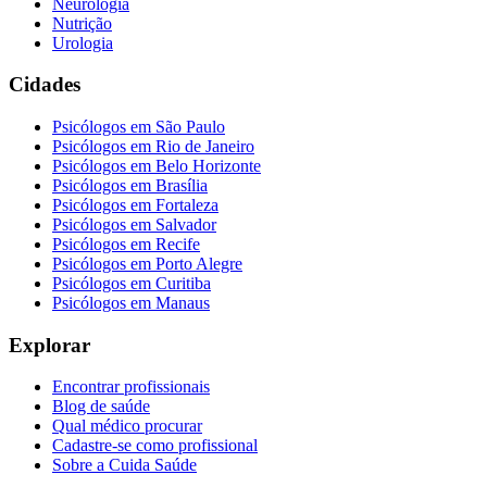
Neurologia
Nutrição
Urologia
Cidades
Psicólogos em
São Paulo
Psicólogos em
Rio de Janeiro
Psicólogos em
Belo Horizonte
Psicólogos em
Brasília
Psicólogos em
Fortaleza
Psicólogos em
Salvador
Psicólogos em
Recife
Psicólogos em
Porto Alegre
Psicólogos em
Curitiba
Psicólogos em
Manaus
Explorar
Encontrar profissionais
Blog de saúde
Qual médico procurar
Cadastre-se como profissional
Sobre a Cuida Saúde