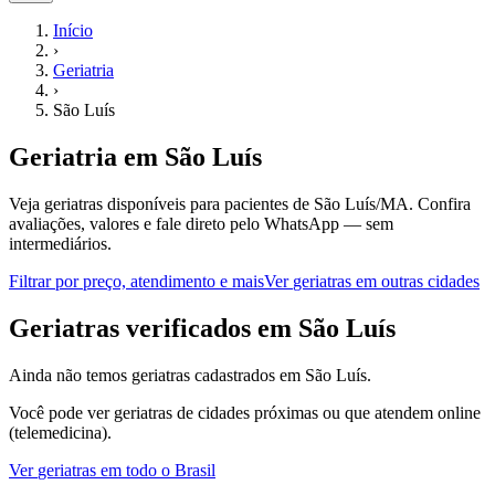
Início
›
Geriatria
›
São Luís
Geriatria
em
São Luís
Veja geriatras disponíveis para pacientes de São Luís/MA.
Confira
avaliações, valores e fale direto pelo WhatsApp — sem
intermediários.
Filtrar por preço, atendimento e mais
Ver
geriatras
em outras cidades
G
eriatras
verificados em
São Luís
Ainda não temos
geriatras
cadastrados em
São Luís
.
Você pode ver
geriatras
de cidades próximas ou que atendem online
(telemedicina).
Ver
geriatras
em todo o Brasil