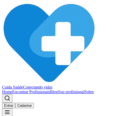
Cuida Saúde
Conectando vidas
Home
Encontrar Profissionais
Blog
Sou profissional
Sobre
Entrar
Cadastrar