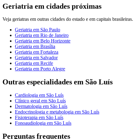
Geriatria
em cidades próximas
Veja
geriatras
em outras cidades do estado e em capitais brasileiras.
Geriatria
em
São Paulo
Geriatria
em
Rio de Janeiro
Geriatria
em
Belo Horizonte
Geriatria
em
Brasília
Geriatria
em
Fortaleza
Geriatria
em
Salvador
Geriatria
em
Recife
Geriatria
em
Porto Alegre
Outras especialidades em
São Luís
Cardiologia
em
São Luís
Clínico geral
em
São Luís
Dermatologia
em
São Luís
Endocrinologia e metabologia
em
São Luís
Fisioterapia
em
São Luís
Fonoaudiologia
em
São Luís
Perguntas frequentes