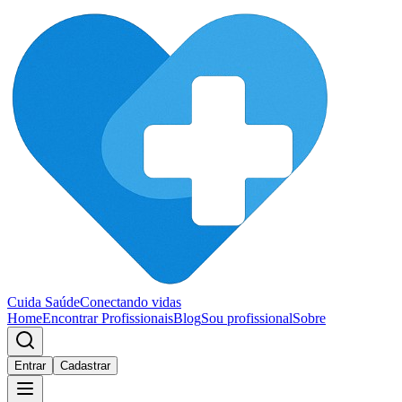
Cuida Saúde
Conectando vidas
Home
Encontrar Profissionais
Blog
Sou profissional
Sobre
Entrar
Cadastrar