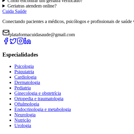
Como encontrar um
geriatra
verificado?
G
eriatras
atendem online?
Cuida Saúde
Conectando pacientes a médicos, psicólogos e profissionais de saúde 
plataformacuidasaude@gmail.com
Especialidades
Psicologia
Psiquiatria
Cardiologia
Dermatologia
Pediatria
Ginecologia e obstetrícia
Ortopedia e traumatologia
Oftalmologia
Endocrinologia e metabologia
Neurologia
Nutrição
Urologia