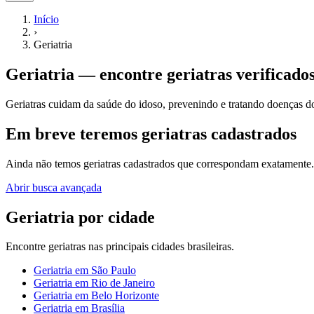
Início
›
Geriatria
Geriatria
— encontre
geriatras
verificados
Geriatras cuidam da saúde do idoso, prevenindo e tratando doenças d
Em breve teremos geriatras cadastrados
Ainda não temos
geriatras
cadastrados que correspondam exatamente. 
Abrir busca avançada
Geriatria
por cidade
Encontre
geriatras
nas principais cidades brasileiras.
Geriatria
em
São Paulo
Geriatria
em
Rio de Janeiro
Geriatria
em
Belo Horizonte
Geriatria
em
Brasília