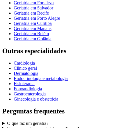
Geriatria
em
Fortaleza
Geriatria
em
Salvador
Geriatria
em
Recife
Geriatria
em
Porto Alegre
Geriatria
em
Curitiba
Geriatria
em
Manaus
Geriatria
em
Belém
Geriatria
em
Goiânia
Outras especialidades
Cardiologia
Clínico geral
Dermatologia
Endocrinologia e metabologia
Fisioterapia
Fonoaudiologia
Gastroenterologia
Ginecologia e obstetrícia
Perguntas frequentes
O que faz um
geriatra
?