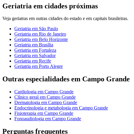
Geriatria
em cidades próximas
Veja
geriatras
em outras cidades do estado e em capitais brasileiras.
Geriatria
em
São Paulo
Geriatria
em
Rio de Janeiro
Geriatria
em
Belo Horizonte
Geriatria
em
Brasília
Geriatria
em
Fortaleza
Geriatria
em
Salvador
Geriatria
em
Recife
Geriatria
em
Porto Alegre
Outras especialidades em
Campo Grande
Cardiologia
em
Campo Grande
Clínico geral
em
Campo Grande
Dermatologia
em
Campo Grande
Endocrinologia e metabologia
em
Campo Grande
Fisioterapia
em
Campo Grande
Fonoaudiologia
em
Campo Grande
Perguntas frequentes