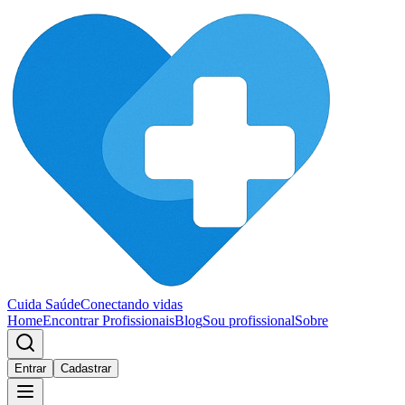
Cuida Saúde
Conectando vidas
Home
Encontrar Profissionais
Blog
Sou profissional
Sobre
Entrar
Cadastrar