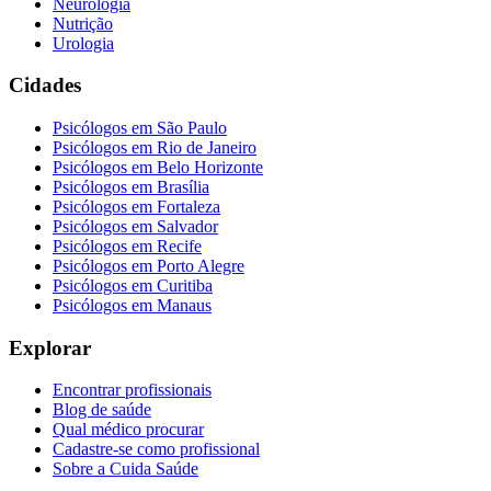
Neurologia
Nutrição
Urologia
Cidades
Psicólogos em
São Paulo
Psicólogos em
Rio de Janeiro
Psicólogos em
Belo Horizonte
Psicólogos em
Brasília
Psicólogos em
Fortaleza
Psicólogos em
Salvador
Psicólogos em
Recife
Psicólogos em
Porto Alegre
Psicólogos em
Curitiba
Psicólogos em
Manaus
Explorar
Encontrar profissionais
Blog de saúde
Qual médico procurar
Cadastre-se como profissional
Sobre a Cuida Saúde