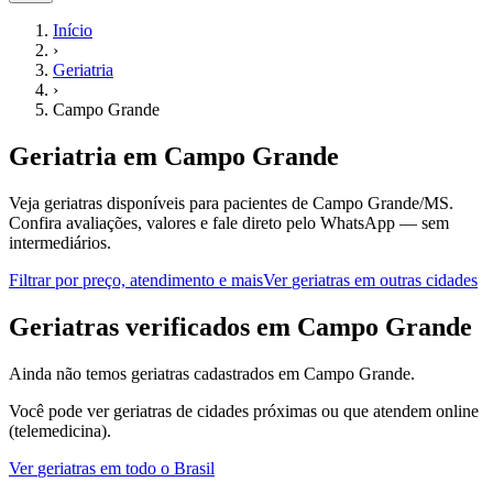
Início
›
Geriatria
›
Campo Grande
Geriatria
em
Campo Grande
Veja geriatras disponíveis para pacientes de Campo Grande/MS.
Confira avaliações, valores e fale direto pelo WhatsApp — sem
intermediários.
Filtrar por preço, atendimento e mais
Ver
geriatras
em outras cidades
G
eriatras
verificados em
Campo Grande
Ainda não temos
geriatras
cadastrados em
Campo Grande
.
Você pode ver
geriatras
de cidades próximas ou que atendem online
(telemedicina).
Ver
geriatras
em todo o Brasil