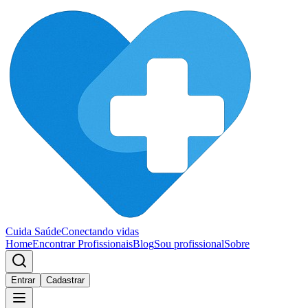
Cuida Saúde
Conectando vidas
Home
Encontrar Profissionais
Blog
Sou profissional
Sobre
Entrar
Cadastrar