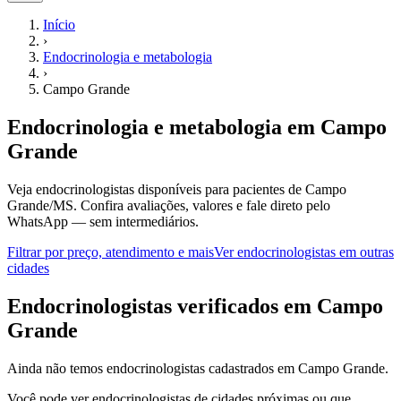
Início
›
Endocrinologia e metabologia
›
Campo Grande
Endocrinologia e metabologia
em
Campo
Grande
Veja endocrinologistas disponíveis para pacientes de Campo
Grande/MS.
Confira avaliações, valores e fale direto pelo
WhatsApp — sem intermediários.
Filtrar por preço, atendimento e mais
Ver
endocrinologistas
em outras
cidades
E
ndocrinologistas
verificados em
Campo
Grande
Ainda não temos
endocrinologistas
cadastrados em
Campo Grande
.
Você pode ver
endocrinologistas
de cidades próximas ou que