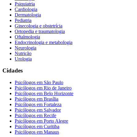
Psiquiatria
Cardiologia
Dermatologia
Pediatria
Ginecologia e obstetrícia
Ortopedia e traumatologia
Oftalmologia
Endocrinologia e metabologia
Neurologia
Nutrição
Urologia
Cidades
Psicólogos em
São Paulo
Psicólogos em
Rio de Janeiro
Psicólogos em
Belo Horizonte
Psicólogos em
Brasília
Psicólogos em
Fortaleza
Psicólogos em
Salvador
Psicólogos em
Recife
Psicólogos em
Porto Alegre
Psicólogos em
Curitiba
Psicólogos em
Manaus