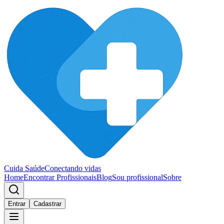
Cuida Saúde
Conectando vidas
Home
Encontrar Profissionais
Blog
Sou profissional
Sobre
Entrar
Cadastrar