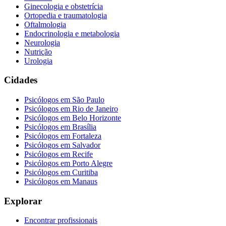
Ginecologia e obstetrícia
Ortopedia e traumatologia
Oftalmologia
Endocrinologia e metabologia
Neurologia
Nutrição
Urologia
Cidades
Psicólogos em
São Paulo
Psicólogos em
Rio de Janeiro
Psicólogos em
Belo Horizonte
Psicólogos em
Brasília
Psicólogos em
Fortaleza
Psicólogos em
Salvador
Psicólogos em
Recife
Psicólogos em
Porto Alegre
Psicólogos em
Curitiba
Psicólogos em
Manaus
Explorar
Encontrar profissionais