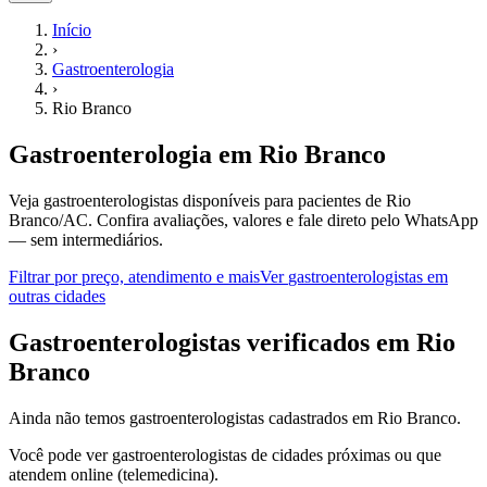
Início
›
Gastroenterologia
›
Rio Branco
Gastroenterologia
em
Rio Branco
Veja gastroenterologistas disponíveis para pacientes de Rio
Branco/AC.
Confira avaliações, valores e fale direto pelo WhatsApp
— sem intermediários.
Filtrar por preço, atendimento e mais
Ver
gastroenterologistas
em
outras cidades
G
astroenterologistas
verificados em
Rio
Branco
Ainda não temos
gastroenterologistas
cadastrados em
Rio Branco
.
Você pode ver
gastroenterologistas
de cidades próximas ou que
atendem online (telemedicina).