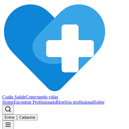
Cuida Saúde
Conectando vidas
Home
Encontrar Profissionais
Blog
Sou profissional
Sobre
Entrar
Cadastrar