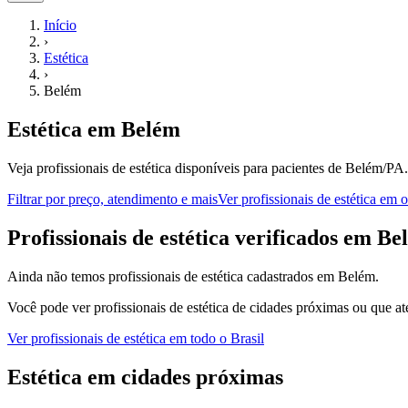
Início
›
Estética
›
Belém
Estética
em
Belém
Veja profissionais de estética disponíveis para pacientes de Belém/PA.
Filtrar por preço, atendimento e mais
Ver
profissionais de estética
em ou
P
rofissionais de estética
verificados em
Be
Ainda não temos
profissionais de estética
cadastrados em
Belém
.
Você pode ver
profissionais de estética
de cidades próximas ou que at
Ver
profissionais de estética
em todo o Brasil
Estética
em cidades próximas