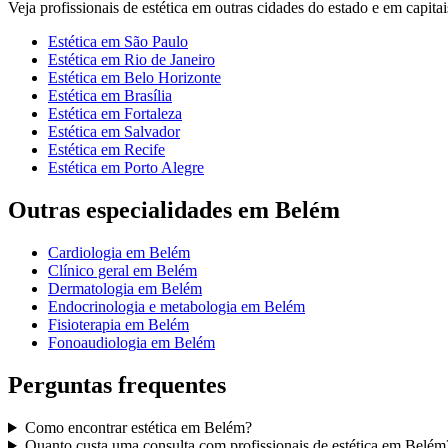
Veja
profissionais de estética
em outras cidades do estado e em capitais
Estética
em
São Paulo
Estética
em
Rio de Janeiro
Estética
em
Belo Horizonte
Estética
em
Brasília
Estética
em
Fortaleza
Estética
em
Salvador
Estética
em
Recife
Estética
em
Porto Alegre
Outras especialidades em
Belém
Cardiologia
em
Belém
Clínico geral
em
Belém
Dermatologia
em
Belém
Endocrinologia e metabologia
em
Belém
Fisioterapia
em
Belém
Fonoaudiologia
em
Belém
Perguntas frequentes
Como encontrar
estética
em
Belém
?
Quanto custa uma consulta com
profissionais de estética
em
Belém