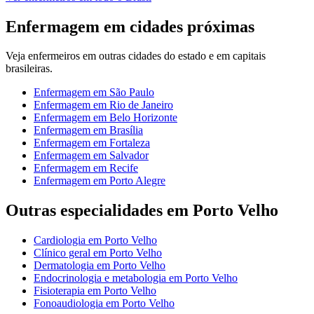
Enfermagem
em cidades próximas
Veja
enfermeiros
em outras cidades do estado e em capitais
brasileiras.
Enfermagem
em
São Paulo
Enfermagem
em
Rio de Janeiro
Enfermagem
em
Belo Horizonte
Enfermagem
em
Brasília
Enfermagem
em
Fortaleza
Enfermagem
em
Salvador
Enfermagem
em
Recife
Enfermagem
em
Porto Alegre
Outras especialidades em
Porto Velho
Cardiologia
em
Porto Velho
Clínico geral
em
Porto Velho
Dermatologia
em
Porto Velho
Endocrinologia e metabologia
em
Porto Velho
Fisioterapia
em
Porto Velho
Fonoaudiologia
em
Porto Velho