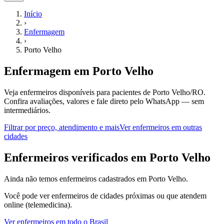
Início
›
Enfermagem
›
Porto Velho
Enfermagem
em
Porto Velho
Veja enfermeiros disponíveis para pacientes de Porto Velho/RO.
Confira avaliações, valores e fale direto pelo WhatsApp — sem
intermediários.
Filtrar por preço, atendimento e mais
Ver
enfermeiros
em outras
cidades
E
nfermeiros
verificados em
Porto Velho
Ainda não temos
enfermeiros
cadastrados em
Porto Velho
.
Você pode ver
enfermeiros
de cidades próximas ou que atendem
online (telemedicina).
Ver
enfermeiros
em todo o Brasil