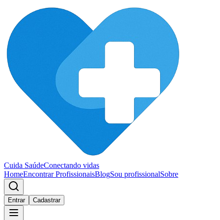
Cuida Saúde
Conectando vidas
Home
Encontrar Profissionais
Blog
Sou profissional
Sobre
Entrar
Cadastrar