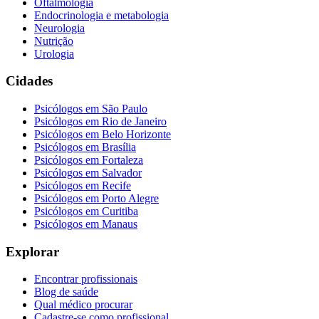
Oftalmologia
Endocrinologia e metabologia
Neurologia
Nutrição
Urologia
Cidades
Psicólogos em
São Paulo
Psicólogos em
Rio de Janeiro
Psicólogos em
Belo Horizonte
Psicólogos em
Brasília
Psicólogos em
Fortaleza
Psicólogos em
Salvador
Psicólogos em
Recife
Psicólogos em
Porto Alegre
Psicólogos em
Curitiba
Psicólogos em
Manaus
Explorar
Encontrar profissionais
Blog de saúde
Qual médico procurar
Cadastre-se como profissional