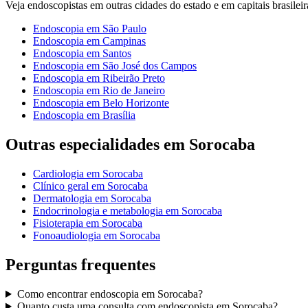
Veja
endoscopistas
em outras cidades do estado e em capitais brasileir
Endoscopia
em
São Paulo
Endoscopia
em
Campinas
Endoscopia
em
Santos
Endoscopia
em
São José dos Campos
Endoscopia
em
Ribeirão Preto
Endoscopia
em
Rio de Janeiro
Endoscopia
em
Belo Horizonte
Endoscopia
em
Brasília
Outras especialidades em
Sorocaba
Cardiologia
em
Sorocaba
Clínico geral
em
Sorocaba
Dermatologia
em
Sorocaba
Endocrinologia e metabologia
em
Sorocaba
Fisioterapia
em
Sorocaba
Fonoaudiologia
em
Sorocaba
Perguntas frequentes
Como encontrar
endoscopia
em
Sorocaba
?
Quanto custa uma consulta com
endoscopista
em
Sorocaba
?