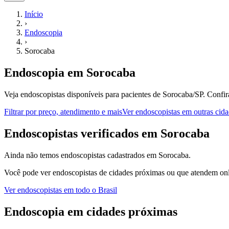
Início
›
Endoscopia
›
Sorocaba
Endoscopia
em
Sorocaba
Veja endoscopistas disponíveis para pacientes de Sorocaba/SP.
Confir
Filtrar por preço, atendimento e mais
Ver
endoscopistas
em outras cida
E
ndoscopistas
verificados em
Sorocaba
Ainda não temos
endoscopistas
cadastrados em
Sorocaba
.
Você pode ver
endoscopistas
de cidades próximas ou que atendem onli
Ver
endoscopistas
em todo o Brasil
Endoscopia
em cidades próximas