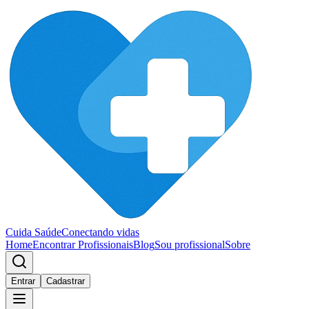
Cuida Saúde
Conectando vidas
Home
Encontrar Profissionais
Blog
Sou profissional
Sobre
Entrar
Cadastrar