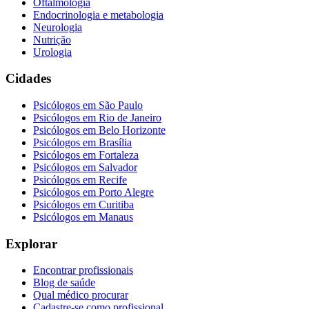
Oftalmologia
Endocrinologia e metabologia
Neurologia
Nutrição
Urologia
Cidades
Psicólogos em
São Paulo
Psicólogos em
Rio de Janeiro
Psicólogos em
Belo Horizonte
Psicólogos em
Brasília
Psicólogos em
Fortaleza
Psicólogos em
Salvador
Psicólogos em
Recife
Psicólogos em
Porto Alegre
Psicólogos em
Curitiba
Psicólogos em
Manaus
Explorar
Encontrar profissionais
Blog de saúde
Qual médico procurar
Cadastre-se como profissional