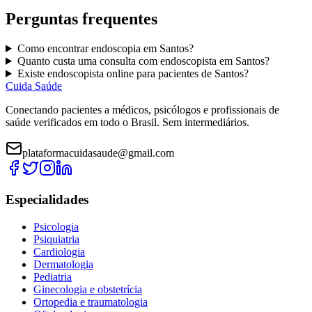
Perguntas frequentes
Como encontrar
endoscopia
em
Santos
?
Quanto custa uma consulta com
endoscopista
em
Santos
?
Existe
endoscopista
online para pacientes de
Santos
?
Cuida Saúde
Conectando pacientes a médicos, psicólogos e profissionais de
saúde verificados em todo o Brasil. Sem intermediários.
plataformacuidasaude@gmail.com
Especialidades
Psicologia
Psiquiatria
Cardiologia
Dermatologia
Pediatria
Ginecologia e obstetrícia
Ortopedia e traumatologia