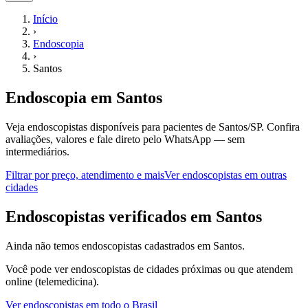
Início
›
Endoscopia
›
Santos
Endoscopia
em
Santos
Veja endoscopistas disponíveis para pacientes de Santos/SP.
Confira
avaliações, valores e fale direto pelo WhatsApp — sem
intermediários.
Filtrar por preço, atendimento e mais
Ver
endoscopistas
em outras
cidades
E
ndoscopistas
verificados em
Santos
Ainda não temos
endoscopistas
cadastrados em
Santos
.
Você pode ver
endoscopistas
de cidades próximas ou que atendem
online (telemedicina).
Ver
endoscopistas
em todo o Brasil