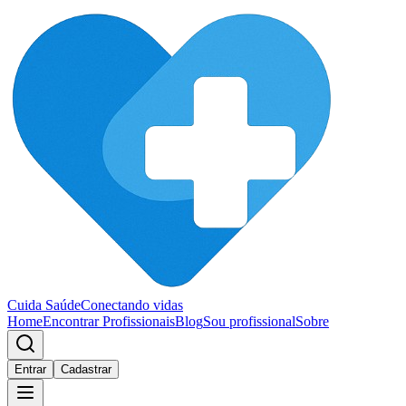
Cuida Saúde
Conectando vidas
Home
Encontrar Profissionais
Blog
Sou profissional
Sobre
Entrar
Cadastrar