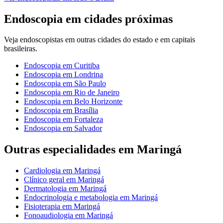
Endoscopia
em cidades próximas
Veja
endoscopistas
em outras cidades do estado e em capitais
brasileiras.
Endoscopia
em
Curitiba
Endoscopia
em
Londrina
Endoscopia
em
São Paulo
Endoscopia
em
Rio de Janeiro
Endoscopia
em
Belo Horizonte
Endoscopia
em
Brasília
Endoscopia
em
Fortaleza
Endoscopia
em
Salvador
Outras especialidades em
Maringá
Cardiologia
em
Maringá
Clínico geral
em
Maringá
Dermatologia
em
Maringá
Endocrinologia e metabologia
em
Maringá
Fisioterapia
em
Maringá
Fonoaudiologia
em
Maringá