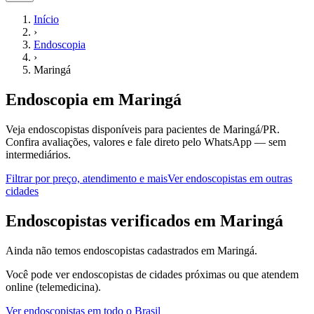
Início
›
Endoscopia
›
Maringá
Endoscopia
em
Maringá
Veja endoscopistas disponíveis para pacientes de Maringá/PR.
Confira avaliações, valores e fale direto pelo WhatsApp — sem
intermediários.
Filtrar por preço, atendimento e mais
Ver
endoscopistas
em outras
cidades
E
ndoscopistas
verificados em
Maringá
Ainda não temos
endoscopistas
cadastrados em
Maringá
.
Você pode ver
endoscopistas
de cidades próximas ou que atendem
online (telemedicina).
Ver
endoscopistas
em todo o Brasil