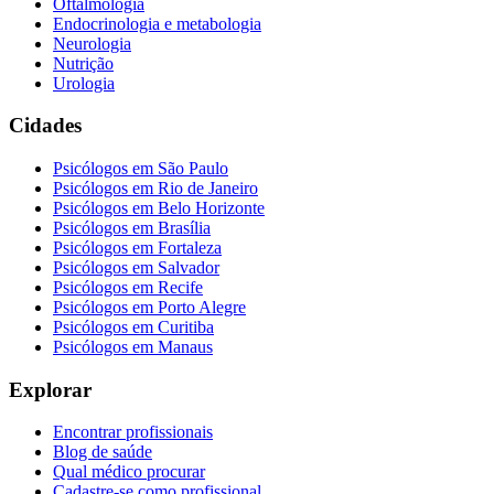
Oftalmologia
Endocrinologia e metabologia
Neurologia
Nutrição
Urologia
Cidades
Psicólogos em
São Paulo
Psicólogos em
Rio de Janeiro
Psicólogos em
Belo Horizonte
Psicólogos em
Brasília
Psicólogos em
Fortaleza
Psicólogos em
Salvador
Psicólogos em
Recife
Psicólogos em
Porto Alegre
Psicólogos em
Curitiba
Psicólogos em
Manaus
Explorar
Encontrar profissionais
Blog de saúde
Qual médico procurar
Cadastre-se como profissional