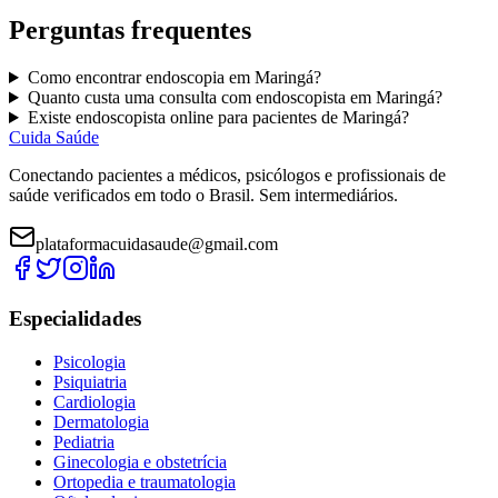
Perguntas frequentes
Como encontrar
endoscopia
em
Maringá
?
Quanto custa uma consulta com
endoscopista
em
Maringá
?
Existe
endoscopista
online para pacientes de
Maringá
?
Cuida Saúde
Conectando pacientes a médicos, psicólogos e profissionais de
saúde verificados em todo o Brasil. Sem intermediários.
plataformacuidasaude@gmail.com
Especialidades
Psicologia
Psiquiatria
Cardiologia
Dermatologia
Pediatria
Ginecologia e obstetrícia
Ortopedia e traumatologia