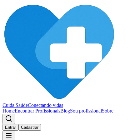
Cuida Saúde
Conectando vidas
Home
Encontrar Profissionais
Blog
Sou profissional
Sobre
Entrar
Cadastrar