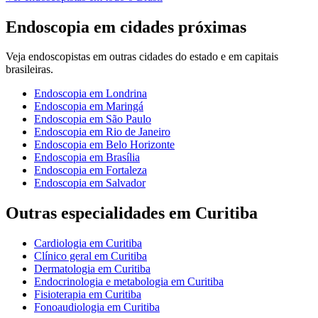
Endoscopia
em cidades próximas
Veja
endoscopistas
em outras cidades do estado e em capitais
brasileiras.
Endoscopia
em
Londrina
Endoscopia
em
Maringá
Endoscopia
em
São Paulo
Endoscopia
em
Rio de Janeiro
Endoscopia
em
Belo Horizonte
Endoscopia
em
Brasília
Endoscopia
em
Fortaleza
Endoscopia
em
Salvador
Outras especialidades em
Curitiba
Cardiologia
em
Curitiba
Clínico geral
em
Curitiba
Dermatologia
em
Curitiba
Endocrinologia e metabologia
em
Curitiba
Fisioterapia
em
Curitiba
Fonoaudiologia
em
Curitiba