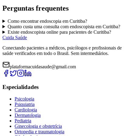
Perguntas frequentes
Como encontrar
endoscopia
em
Curitiba
?
Quanto custa uma consulta com
endoscopista
em
Curitiba
?
Existe
endoscopista
online para pacientes de
Curitiba
?
Cuida Saúde
Conectando pacientes a médicos, psicólogos e profissionais de
saúde verificados em todo o Brasil. Sem intermediários.
plataformacuidasaude@gmail.com
Especialidades
Psicologia
Psiquiatria
Cardiologia
Dermatologia
Pediatria
Ginecologia e obstetrícia
Ortopedia e traumatologia