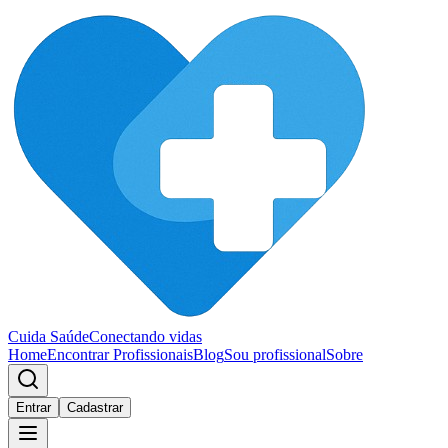
Cuida Saúde
Conectando vidas
Home
Encontrar Profissionais
Blog
Sou profissional
Sobre
Entrar
Cadastrar