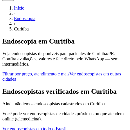
Início
›
Endoscopia
›
Curitiba
Endoscopia
em
Curitiba
Veja endoscopistas disponíveis para pacientes de Curitiba/PR.
Confira avaliações, valores e fale direto pelo WhatsApp — sem
intermediários.
Filtrar por preço, atendimento e mais
Ver
endoscopistas
em outras
cidades
E
ndoscopistas
verificados em
Curitiba
Ainda não temos
endoscopistas
cadastrados em
Curitiba
.
Você pode ver
endoscopistas
de cidades próximas ou que atendem
online (telemedicina).
Ver
endoscopistas
em todo o Brasil