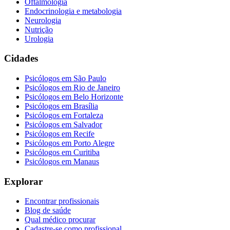
Oftalmologia
Endocrinologia e metabologia
Neurologia
Nutrição
Urologia
Cidades
Psicólogos em
São Paulo
Psicólogos em
Rio de Janeiro
Psicólogos em
Belo Horizonte
Psicólogos em
Brasília
Psicólogos em
Fortaleza
Psicólogos em
Salvador
Psicólogos em
Recife
Psicólogos em
Porto Alegre
Psicólogos em
Curitiba
Psicólogos em
Manaus
Explorar
Encontrar profissionais
Blog de saúde
Qual médico procurar
Cadastre-se como profissional