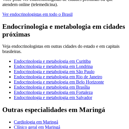
atendem online (telemedicina).
Ver
endocrinologistas
em todo o Brasil
Endocrinologia e metabologia
em cidades
próximas
Veja
endocrinologistas
em outras cidades do estado e em capitais
brasileiras.
Endocrinologia e metabologia
em
Curitiba
Endocrinologia e metabologia
em
Londrina
Endocrinologia e metabologia
em
São Paulo
Endocrinologia e metabologia
em
Rio de Janeiro
Endocrinologia e metabologia
em
Belo Horizonte
Endocrinologia e metabologia
em
Brasília
Endocrinologia e metabologia
em
Fortaleza
Endocrinologia e metabologia
em
Salvador
Outras especialidades em
Maringá
Cardiologia
em
Maringá
Clínico geral
em
Maringá