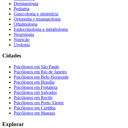
Dermatologia
Pediatria
Ginecologia e obstetrícia
Ortopedia e traumatologia
Oftalmologia
Endocrinologia e metabologia
Neurologia
Nutrição
Urologia
Cidades
Psicólogos em
São Paulo
Psicólogos em
Rio de Janeiro
Psicólogos em
Belo Horizonte
Psicólogos em
Brasília
Psicólogos em
Fortaleza
Psicólogos em
Salvador
Psicólogos em
Recife
Psicólogos em
Porto Alegre
Psicólogos em
Curitiba
Psicólogos em
Manaus
Explorar