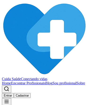
Cuida Saúde
Conectando vidas
Home
Encontrar Profissionais
Blog
Sou profissional
Sobre
Entrar
Cadastrar