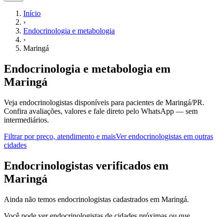
Início
›
Endocrinologia e metabologia
›
Maringá
Endocrinologia e metabologia
em
Maringá
Veja endocrinologistas disponíveis para pacientes de Maringá/PR.
Confira avaliações, valores e fale direto pelo WhatsApp — sem
intermediários.
Filtrar por preço, atendimento e mais
Ver
endocrinologistas
em outras
cidades
E
ndocrinologistas
verificados em
Maringá
Ainda não temos
endocrinologistas
cadastrados em
Maringá
.
Você pode ver
endocrinologistas
de cidades próximas ou que