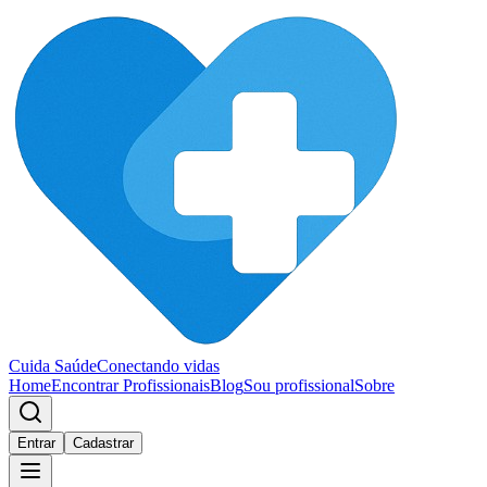
Cuida Saúde
Conectando vidas
Home
Encontrar Profissionais
Blog
Sou profissional
Sobre
Entrar
Cadastrar