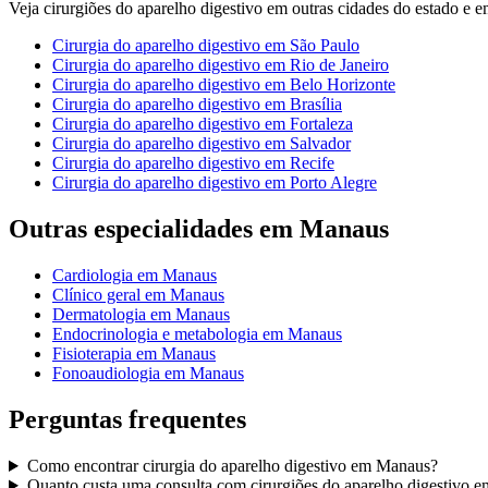
Veja
cirurgiões do aparelho digestivo
em outras cidades do estado e em 
Cirurgia do aparelho digestivo
em
São Paulo
Cirurgia do aparelho digestivo
em
Rio de Janeiro
Cirurgia do aparelho digestivo
em
Belo Horizonte
Cirurgia do aparelho digestivo
em
Brasília
Cirurgia do aparelho digestivo
em
Fortaleza
Cirurgia do aparelho digestivo
em
Salvador
Cirurgia do aparelho digestivo
em
Recife
Cirurgia do aparelho digestivo
em
Porto Alegre
Outras especialidades em
Manaus
Cardiologia
em
Manaus
Clínico geral
em
Manaus
Dermatologia
em
Manaus
Endocrinologia e metabologia
em
Manaus
Fisioterapia
em
Manaus
Fonoaudiologia
em
Manaus
Perguntas frequentes
Como encontrar
cirurgia do aparelho digestivo
em
Manaus
?
Quanto custa uma consulta com
cirurgiões do aparelho digestivo
e