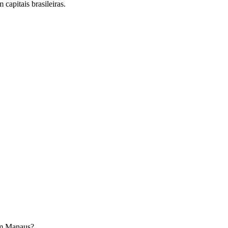
capitais brasileiras.
m
Manaus
?