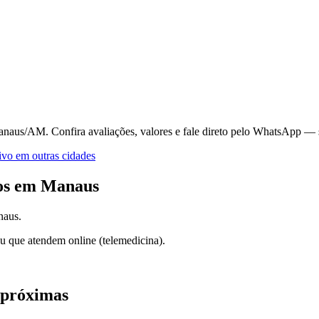
 Manaus/AM.
Confira avaliações, valores e fale direto pelo WhatsApp — 
ivo
em outras cidades
os em
Manaus
naus
.
u que atendem online (telemedicina).
 próximas