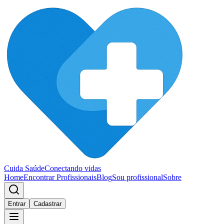
Cuida Saúde
Conectando vidas
Home
Encontrar Profissionais
Blog
Sou profissional
Sobre
Entrar
Cadastrar