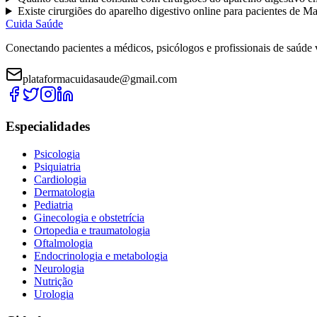
Existe
cirurgiões do aparelho digestivo
online para pacientes de
Ma
Cuida Saúde
Conectando pacientes a médicos, psicólogos e profissionais de saúde 
plataformacuidasaude@gmail.com
Especialidades
Psicologia
Psiquiatria
Cardiologia
Dermatologia
Pediatria
Ginecologia e obstetrícia
Ortopedia e traumatologia
Oftalmologia
Endocrinologia e metabologia
Neurologia
Nutrição
Urologia