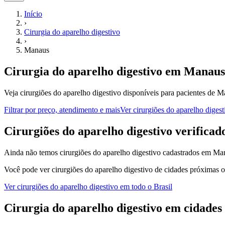
Início
›
Cirurgia do aparelho digestivo
›
Manaus
Cirurgia do aparelho digestivo
em
Manaus
Veja cirurgiões do aparelho digestivo disponíveis para pacientes de
Filtrar por preço, atendimento e mais
Ver
cirurgiões do aparelho digest
C
irurgiões do aparelho digestivo
verificad
Ainda não temos
cirurgiões do aparelho digestivo
cadastrados em
Ma
Você pode ver
cirurgiões do aparelho digestivo
de cidades próximas o
Ver
cirurgiões do aparelho digestivo
em todo o Brasil
Cirurgia do aparelho digestivo
em cidades