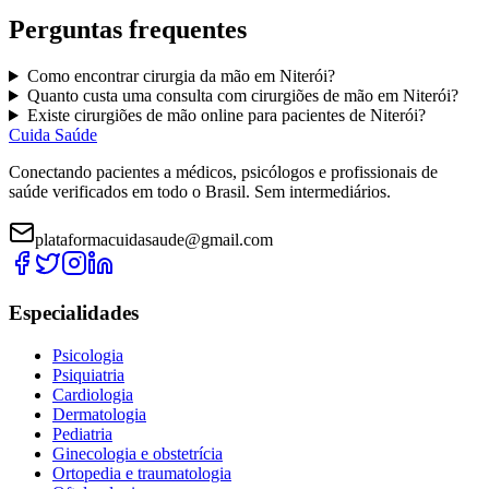
Perguntas frequentes
Como encontrar
cirurgia da mão
em
Niterói
?
Quanto custa uma consulta com
cirurgiões de mão
em
Niterói
?
Existe
cirurgiões de mão
online para pacientes de
Niterói
?
Cuida Saúde
Conectando pacientes a médicos, psicólogos e profissionais de
saúde verificados em todo o Brasil. Sem intermediários.
plataformacuidasaude@gmail.com
Especialidades
Psicologia
Psiquiatria
Cardiologia
Dermatologia
Pediatria
Ginecologia e obstetrícia
Ortopedia e traumatologia