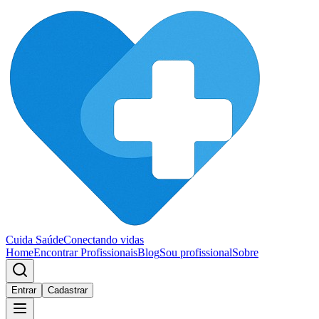
Cuida Saúde
Conectando vidas
Home
Encontrar Profissionais
Blog
Sou profissional
Sobre
Entrar
Cadastrar