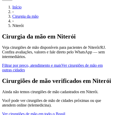
Início
›
Cirurgia da mão
›
Niterói
Cirurgia da mão
em
Niterói
Veja cirurgiões de mão disponíveis para pacientes de Niterói/RJ.
Confira avaliações, valores e fale direto pelo WhatsApp — sem
intermediários.
Filtrar por preço, atendimento e mais
Ver
cirurgiões de mão
em
outras cidades
C
irurgiões de mão
verificados em
Niterói
Ainda não temos
cirurgiões de mão
cadastrados em
Niterói
.
Você pode ver
cirurgiões de mão
de cidades próximas ou que
atendem online (telemedicina).
Ver
cirurgiões de mão
em todo o Brasil