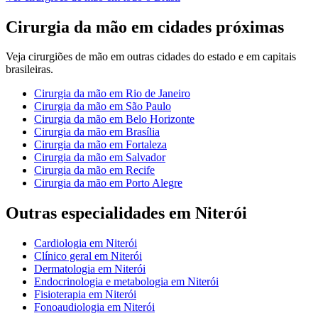
Cirurgia da mão
em cidades próximas
Veja
cirurgiões de mão
em outras cidades do estado e em capitais
brasileiras.
Cirurgia da mão
em
Rio de Janeiro
Cirurgia da mão
em
São Paulo
Cirurgia da mão
em
Belo Horizonte
Cirurgia da mão
em
Brasília
Cirurgia da mão
em
Fortaleza
Cirurgia da mão
em
Salvador
Cirurgia da mão
em
Recife
Cirurgia da mão
em
Porto Alegre
Outras especialidades em
Niterói
Cardiologia
em
Niterói
Clínico geral
em
Niterói
Dermatologia
em
Niterói
Endocrinologia e metabologia
em
Niterói
Fisioterapia
em
Niterói
Fonoaudiologia
em
Niterói