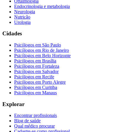
Oftalmologia
Endocrinologia e metabologia
Neurologia
Nutrição
Urologia
Cidades
Psicólogos em
São Paulo
Psicólogos em
Rio de Janeiro
Psicólogos em
Belo Horizonte
Psicólogos em
Brasília
Psicólogos em
Fortaleza
Psicólogos em
Salvador
Psicólogos em
Recife
Psicólogos em
Porto Alegre
Psicólogos em
Curitiba
Psicólogos em
Manaus
Explorar
Encontrar profissionais
Blog de saúde
Qual médico procurar
Cadastre-se como profissional