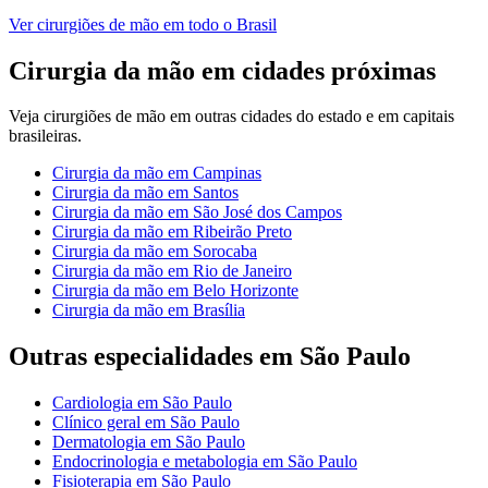
Ver
cirurgiões de mão
em todo o Brasil
Cirurgia da mão
em cidades próximas
Veja
cirurgiões de mão
em outras cidades do estado e em capitais
brasileiras.
Cirurgia da mão
em
Campinas
Cirurgia da mão
em
Santos
Cirurgia da mão
em
São José dos Campos
Cirurgia da mão
em
Ribeirão Preto
Cirurgia da mão
em
Sorocaba
Cirurgia da mão
em
Rio de Janeiro
Cirurgia da mão
em
Belo Horizonte
Cirurgia da mão
em
Brasília
Outras especialidades em
São Paulo
Cardiologia
em
São Paulo
Clínico geral
em
São Paulo
Dermatologia
em
São Paulo
Endocrinologia e metabologia
em
São Paulo
Fisioterapia
em
São Paulo