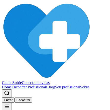
Cuida Saúde
Conectando vidas
Home
Encontrar Profissionais
Blog
Sou profissional
Sobre
Entrar
Cadastrar