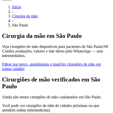
Início
›
Cirurgia da mão
›
São Paulo
Cirurgia da mão
em
São Paulo
Veja cirurgiões de mão disponíveis para pacientes de São Paulo/SP.
Confira avaliações, valores e fale direto pelo WhatsApp — sem
intermediários.
Filtrar por preço, atendimento e mais
Ver
cirurgiões de mão
em
outras cidades
C
irurgiões de mão
verificados em
São
Paulo
Ainda não temos
cirurgiões de mão
cadastrados em
São Paulo
.
Você pode ver
cirurgiões de mão
de cidades próximas ou que
atendem online (telemedicina).