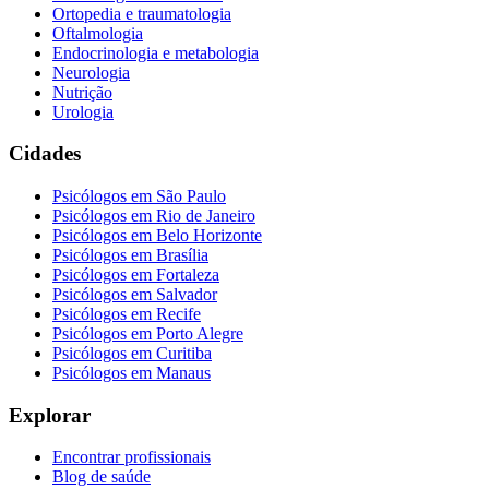
Ortopedia e traumatologia
Oftalmologia
Endocrinologia e metabologia
Neurologia
Nutrição
Urologia
Cidades
Psicólogos em
São Paulo
Psicólogos em
Rio de Janeiro
Psicólogos em
Belo Horizonte
Psicólogos em
Brasília
Psicólogos em
Fortaleza
Psicólogos em
Salvador
Psicólogos em
Recife
Psicólogos em
Porto Alegre
Psicólogos em
Curitiba
Psicólogos em
Manaus
Explorar
Encontrar profissionais
Blog de saúde