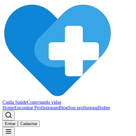
Cuida Saúde
Conectando vidas
Home
Encontrar Profissionais
Blog
Sou profissional
Sobre
Entrar
Cadastrar