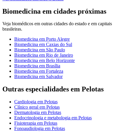
Biomedicina
em cidades próximas
Veja
biomédicos
em outras cidades do estado e em capitais
brasileiras.
Biomedicina
em
Porto Alegre
Biomedicina
em
Caxias do Sul
Biomedicina
em
São Paulo
Biomedicina
em
Rio de Janeiro
Biomedicina
em
Belo Horizonte
Biomedicina
em
Brasília
Biomedicina
em
Fortaleza
Biomedicina
em
Salvador
Outras especialidades em
Pelotas
Cardiologia
em
Pelotas
Clínico geral
em
Pelotas
Dermatologia
em
Pelotas
Endocrinologia e metabologia
em
Pelotas
Fisioterapia
em
Pelotas
Fonoaudiologia
em
Pelotas