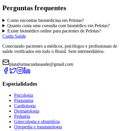
Perguntas frequentes
Como encontrar
biomedicina
em
Pelotas
?
Quanto custa uma consulta com
biomédico
em
Pelotas
?
Existe
biomédico
online para pacientes de
Pelotas
?
Cuida Saúde
Conectando pacientes a médicos, psicólogos e profissionais de
saúde verificados em todo o Brasil. Sem intermediários.
plataformacuidasaude@gmail.com
Especialidades
Psicologia
Psiquiatria
Cardiologia
Dermatologia
Pediatria
Ginecologia e obstetrícia
Ortopedia e traumatologia