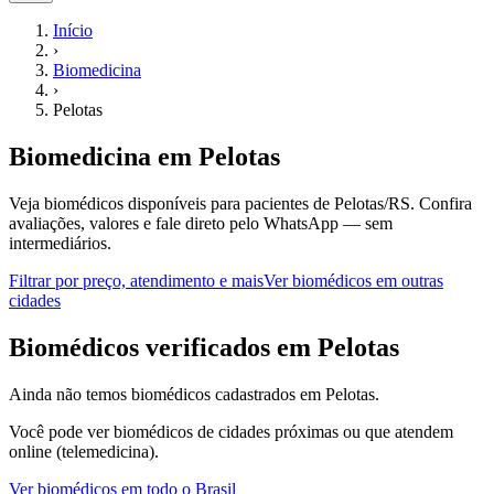
Início
›
Biomedicina
›
Pelotas
Biomedicina
em
Pelotas
Veja biomédicos disponíveis para pacientes de Pelotas/RS.
Confira
avaliações, valores e fale direto pelo WhatsApp — sem
intermediários.
Filtrar por preço, atendimento e mais
Ver
biomédicos
em outras
cidades
B
iomédicos
verificados em
Pelotas
Ainda não temos
biomédicos
cadastrados em
Pelotas
.
Você pode ver
biomédicos
de cidades próximas ou que atendem
online (telemedicina).
Ver
biomédicos
em todo o Brasil