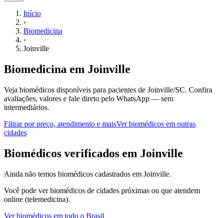
Início
›
Biomedicina
›
Joinville
Biomedicina
em
Joinville
Veja biomédicos disponíveis para pacientes de Joinville/SC.
Confira
avaliações, valores e fale direto pelo WhatsApp — sem
intermediários.
Filtrar por preço, atendimento e mais
Ver
biomédicos
em outras
cidades
B
iomédicos
verificados em
Joinville
Ainda não temos
biomédicos
cadastrados em
Joinville
.
Você pode ver
biomédicos
de cidades próximas ou que atendem
online (telemedicina).
Ver
biomédicos
em todo o Brasil