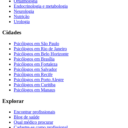
Oftalmologia
Endocrinologia e metabologia
Neurologia
Nutrição
Urologia
Cidades
Psicólogos em
São Paulo
Psicólogos em
Rio de Janeiro
Psicólogos em
Belo Horizonte
Psicólogos em
Brasília
Psicólogos em
Fortaleza
Psicólogos em
Salvador
Psicólogos em
Recife
Psicólogos em
Porto Alegre
Psicólogos em
Curitiba
Psicólogos em
Manaus
Explorar
Encontrar profissionais
Blog de saúde
Qual médico procurar
Cadastre-se como profissional