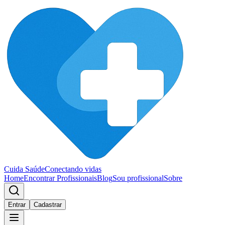
Cuida Saúde
Conectando vidas
Home
Encontrar Profissionais
Blog
Sou profissional
Sobre
Entrar
Cadastrar