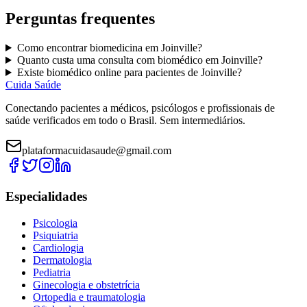
Perguntas frequentes
Como encontrar
biomedicina
em
Joinville
?
Quanto custa uma consulta com
biomédico
em
Joinville
?
Existe
biomédico
online para pacientes de
Joinville
?
Cuida Saúde
Conectando pacientes a médicos, psicólogos e profissionais de
saúde verificados em todo o Brasil. Sem intermediários.
plataformacuidasaude@gmail.com
Especialidades
Psicologia
Psiquiatria
Cardiologia
Dermatologia
Pediatria
Ginecologia e obstetrícia
Ortopedia e traumatologia