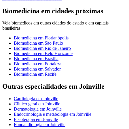
Biomedicina
em cidades próximas
Veja
biomédicos
em outras cidades do estado e em capitais
brasileiras.
Biomedicina
em
Florianópolis
Biomedicina
em
São Paulo
Biomedicina
em
Rio de Janeiro
Biomedicina
em
Belo Horizonte
Biomedicina
em
Brasília
Biomedicina
em
Fortaleza
Biomedicina
em
Salvador
Biomedicina
em
Recife
Outras especialidades em
Joinville
Cardiologia
em
Joinville
Clínico geral
em
Joinville
Dermatologia
em
Joinville
Endocrinologia e metabologia
em
Joinville
Fisioterapia
em
Joinville
Fonoaudiologia
em
Joinville