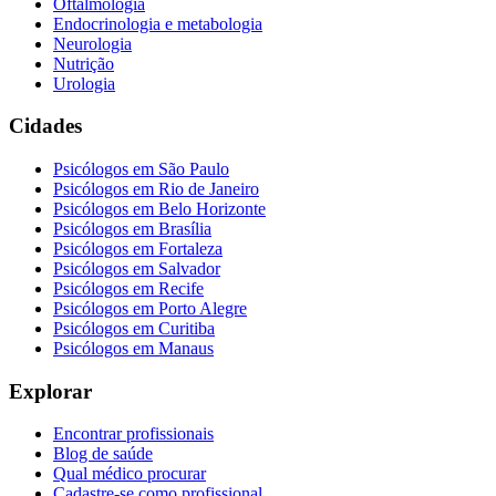
Oftalmologia
Endocrinologia e metabologia
Neurologia
Nutrição
Urologia
Cidades
Psicólogos em
São Paulo
Psicólogos em
Rio de Janeiro
Psicólogos em
Belo Horizonte
Psicólogos em
Brasília
Psicólogos em
Fortaleza
Psicólogos em
Salvador
Psicólogos em
Recife
Psicólogos em
Porto Alegre
Psicólogos em
Curitiba
Psicólogos em
Manaus
Explorar
Encontrar profissionais
Blog de saúde
Qual médico procurar
Cadastre-se como profissional