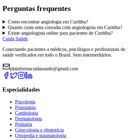
Perguntas frequentes
Como encontrar
angiologia
em
Curitiba
?
Quanto custa uma consulta com
angiologista
em
Curitiba
?
Existe
angiologista
online para pacientes de
Curitiba
?
Cuida Saúde
Conectando pacientes a médicos, psicólogos e profissionais de
saúde verificados em todo o Brasil. Sem intermediários.
plataformacuidasaude@gmail.com
Especialidades
Psicologia
Psiquiatria
Cardiologia
Dermatologia
Pediatria
Ginecologia e obstetrícia
Ortopedia e traumatologia