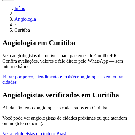
Início
›
Angiologia
›
Curitiba
Angiologia
em
Curitiba
Veja angiologistas disponíveis para pacientes de Curitiba/PR.
Confira avaliações, valores e fale direto pelo WhatsApp — sem
intermediários.
Filtrar por preço, atendimento e mais
Ver
angiologistas
em outras
cidades
A
ngiologistas
verificados em
Curitiba
Ainda não temos
angiologistas
cadastrados em
Curitiba
.
Você pode ver
angiologistas
de cidades próximas ou que atendem
online (telemedicina).
Ver
angiologistas
em todo o Brasil