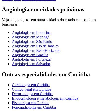
Angiologia
em cidades próximas
Veja
angiologistas
em outras cidades do estado e em capitais
brasileiras.
Angiologia
em
Londrina
Angiologia
em
Maringá
Angiologia
em
São Paulo
Angiologia
em
Rio de Janeiro
Angiologia
em
Belo Horizonte
Angiologia
em
Brasília
Angiologia
em
Fortaleza
Angiologia
em
Salvador
Outras especialidades em
Curitiba
Cardiologia
em
Curitiba
Clínico geral
em
Curitiba
Dermatologia
em
Curitiba
Endocrinologia e metabologia
em
Curitiba
Fisioterapia
em
Curitiba
Fonoaudiologia
em
Curitiba