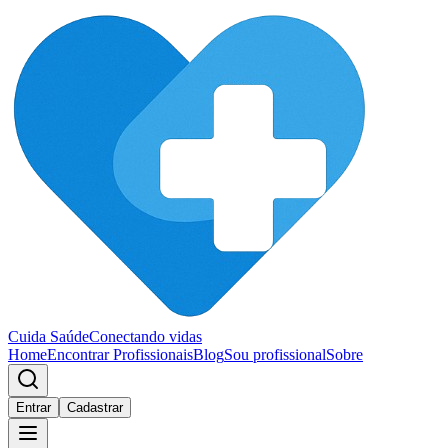
Cuida Saúde
Conectando vidas
Home
Encontrar Profissionais
Blog
Sou profissional
Sobre
Entrar
Cadastrar