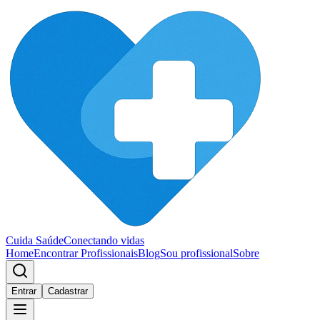
Cuida Saúde
Conectando vidas
Home
Encontrar Profissionais
Blog
Sou profissional
Sobre
Entrar
Cadastrar