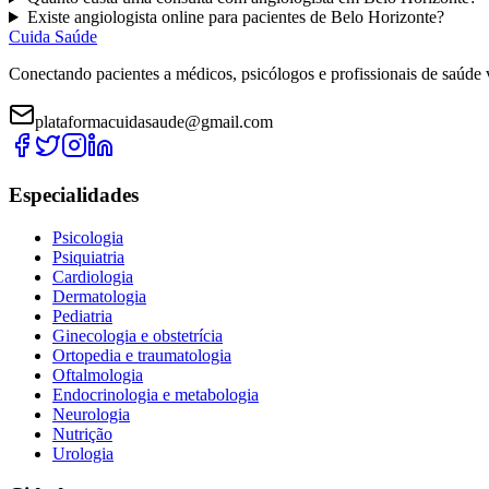
Existe
angiologista
online para pacientes de
Belo Horizonte
?
Cuida Saúde
Conectando pacientes a médicos, psicólogos e profissionais de saúde 
plataformacuidasaude@gmail.com
Especialidades
Psicologia
Psiquiatria
Cardiologia
Dermatologia
Pediatria
Ginecologia e obstetrícia
Ortopedia e traumatologia
Oftalmologia
Endocrinologia e metabologia
Neurologia
Nutrição
Urologia