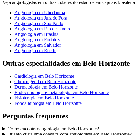
Veja
angiologistas
em outras cidades do estado e em capitais brasileira
Angiologia
em
Uberlândia
Angiologia
em
Juiz de Fora
Angiologia
em
São Paulo
Angiologia
em
Rio de Janeiro
Angiologia
em
Brasília
Angiologia
em
Fortaleza
Angiologia
em
Salvador
Angiologia
em
Recife
Outras especialidades em
Belo Horizonte
Cardiologia
em
Belo Horizonte
Clínico geral
em
Belo Horizonte
Dermatologia
em
Belo Horizonte
Endocrinologia e metabologia
em
Belo Horizonte
Fisioterapia
em
Belo Horizonte
Fonoaudiologia
em
Belo Horizonte
Perguntas frequentes
Como encontrar
angiologia
em
Belo Horizonte
?
Quanto custa uma consulta com
angiologista
em
Belo Horizonte
?