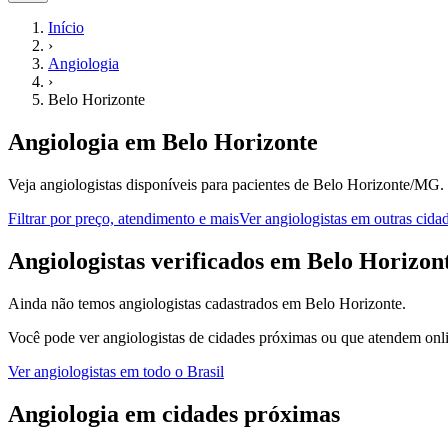
Início
›
Angiologia
›
Belo Horizonte
Angiologia
em
Belo Horizonte
Veja angiologistas disponíveis para pacientes de Belo Horizonte/MG.
Filtrar por preço, atendimento e mais
Ver
angiologistas
em outras cida
A
ngiologistas
verificados em
Belo Horizon
Ainda não temos
angiologistas
cadastrados em
Belo Horizonte
.
Você pode ver
angiologistas
de cidades próximas ou que atendem onli
Ver
angiologistas
em todo o Brasil
Angiologia
em cidades próximas