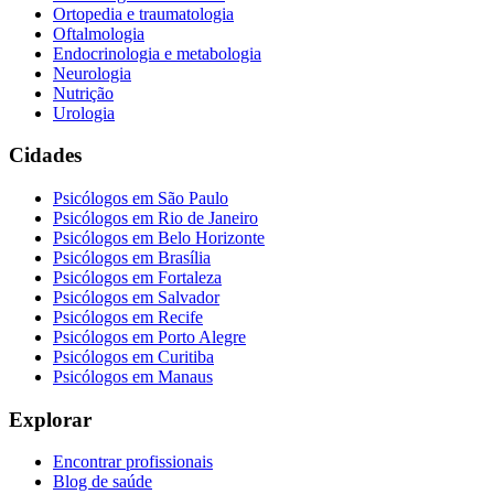
Ortopedia e traumatologia
Oftalmologia
Endocrinologia e metabologia
Neurologia
Nutrição
Urologia
Cidades
Psicólogos em
São Paulo
Psicólogos em
Rio de Janeiro
Psicólogos em
Belo Horizonte
Psicólogos em
Brasília
Psicólogos em
Fortaleza
Psicólogos em
Salvador
Psicólogos em
Recife
Psicólogos em
Porto Alegre
Psicólogos em
Curitiba
Psicólogos em
Manaus
Explorar
Encontrar profissionais
Blog de saúde