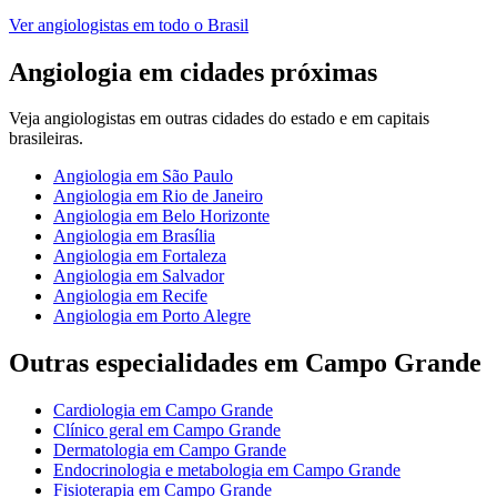
Ver
angiologistas
em todo o Brasil
Angiologia
em cidades próximas
Veja
angiologistas
em outras cidades do estado e em capitais
brasileiras.
Angiologia
em
São Paulo
Angiologia
em
Rio de Janeiro
Angiologia
em
Belo Horizonte
Angiologia
em
Brasília
Angiologia
em
Fortaleza
Angiologia
em
Salvador
Angiologia
em
Recife
Angiologia
em
Porto Alegre
Outras especialidades em
Campo Grande
Cardiologia
em
Campo Grande
Clínico geral
em
Campo Grande
Dermatologia
em
Campo Grande
Endocrinologia e metabologia
em
Campo Grande
Fisioterapia
em
Campo Grande