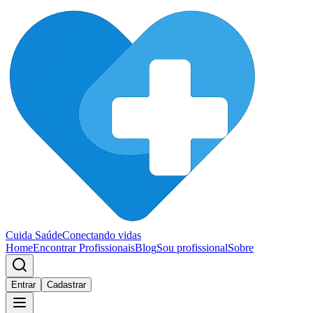
Cuida Saúde
Conectando vidas
Home
Encontrar Profissionais
Blog
Sou profissional
Sobre
Entrar
Cadastrar