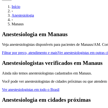
Início
›
Anestesiologia
›
Manaus
Anestesiologia
em
Manaus
Veja anestesiologistas disponíveis para pacientes de Manaus/AM.
Con
Filtrar por preço, atendimento e mais
Ver
anestesiologistas
em outras c
A
nestesiologistas
verificados em
Manaus
Ainda não temos
anestesiologistas
cadastrados em
Manaus
.
Você pode ver
anestesiologistas
de cidades próximas ou que atendem o
Ver
anestesiologistas
em todo o Brasil
Anestesiologia
em cidades próximas