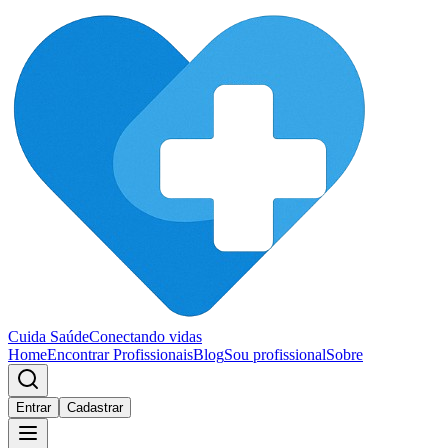
Cuida Saúde
Conectando vidas
Home
Encontrar Profissionais
Blog
Sou profissional
Sobre
Entrar
Cadastrar