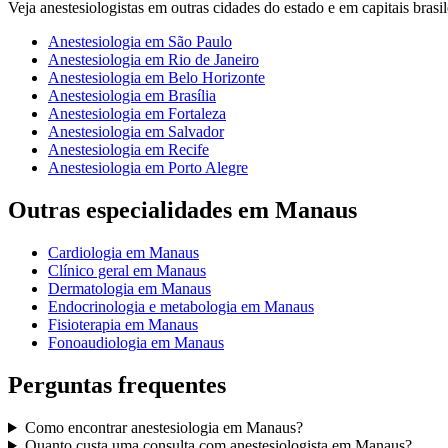
Veja
anestesiologistas
em outras cidades do estado e em capitais brasil
Anestesiologia
em
São Paulo
Anestesiologia
em
Rio de Janeiro
Anestesiologia
em
Belo Horizonte
Anestesiologia
em
Brasília
Anestesiologia
em
Fortaleza
Anestesiologia
em
Salvador
Anestesiologia
em
Recife
Anestesiologia
em
Porto Alegre
Outras especialidades em
Manaus
Cardiologia
em
Manaus
Clínico geral
em
Manaus
Dermatologia
em
Manaus
Endocrinologia e metabologia
em
Manaus
Fisioterapia
em
Manaus
Fonoaudiologia
em
Manaus
Perguntas frequentes
Como encontrar
anestesiologia
em
Manaus
?
Quanto custa uma consulta com
anestesiologista
em
Manaus
?