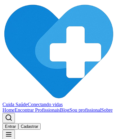
Cuida Saúde
Conectando vidas
Home
Encontrar Profissionais
Blog
Sou profissional
Sobre
Entrar
Cadastrar