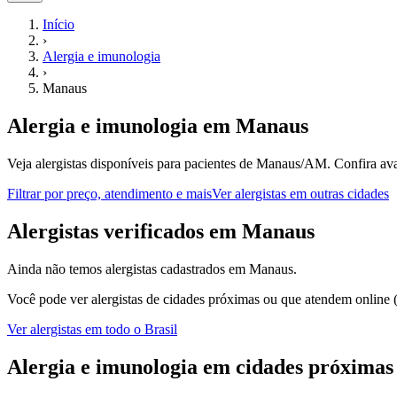
Início
›
Alergia e imunologia
›
Manaus
Alergia e imunologia
em
Manaus
Veja alergistas disponíveis para pacientes de Manaus/AM.
Confira ava
Filtrar por preço, atendimento e mais
Ver
alergistas
em outras cidades
A
lergistas
verificados em
Manaus
Ainda não temos
alergistas
cadastrados em
Manaus
.
Você pode ver
alergistas
de cidades próximas ou que atendem online (
Ver
alergistas
em todo o Brasil
Alergia e imunologia
em cidades próximas