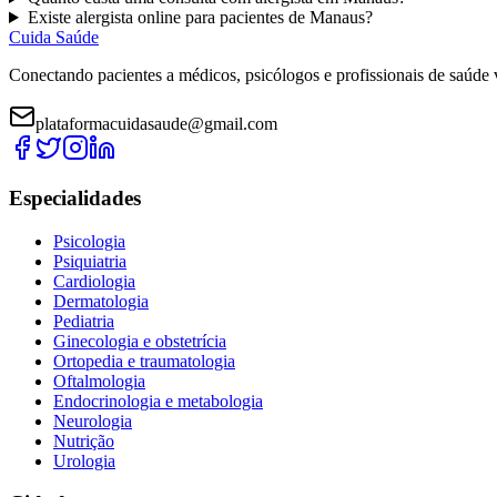
Existe
alergista
online para pacientes de
Manaus
?
Cuida Saúde
Conectando pacientes a médicos, psicólogos e profissionais de saúde 
plataformacuidasaude@gmail.com
Especialidades
Psicologia
Psiquiatria
Cardiologia
Dermatologia
Pediatria
Ginecologia e obstetrícia
Ortopedia e traumatologia
Oftalmologia
Endocrinologia e metabologia
Neurologia
Nutrição
Urologia