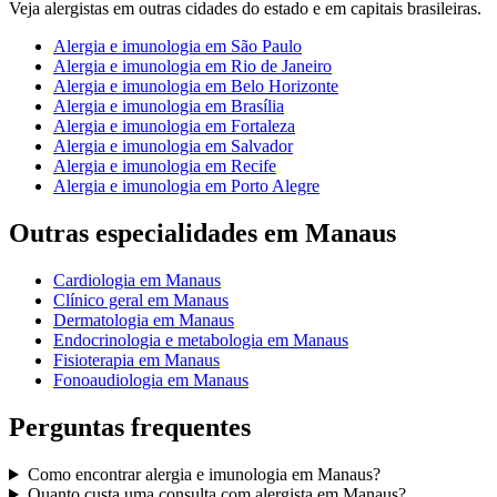
Veja
alergistas
em outras cidades do estado e em capitais brasileiras.
Alergia e imunologia
em
São Paulo
Alergia e imunologia
em
Rio de Janeiro
Alergia e imunologia
em
Belo Horizonte
Alergia e imunologia
em
Brasília
Alergia e imunologia
em
Fortaleza
Alergia e imunologia
em
Salvador
Alergia e imunologia
em
Recife
Alergia e imunologia
em
Porto Alegre
Outras especialidades em
Manaus
Cardiologia
em
Manaus
Clínico geral
em
Manaus
Dermatologia
em
Manaus
Endocrinologia e metabologia
em
Manaus
Fisioterapia
em
Manaus
Fonoaudiologia
em
Manaus
Perguntas frequentes
Como encontrar
alergia e imunologia
em
Manaus
?
Quanto custa uma consulta com
alergista
em
Manaus
?