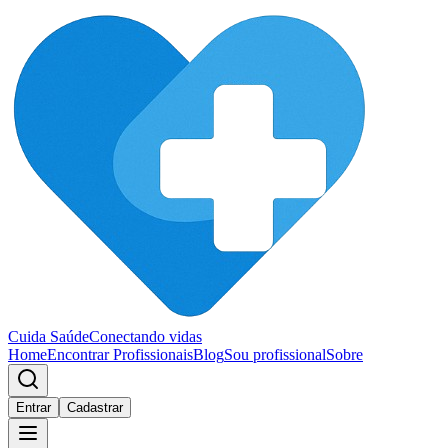
Cuida Saúde
Conectando vidas
Home
Encontrar Profissionais
Blog
Sou profissional
Sobre
Entrar
Cadastrar