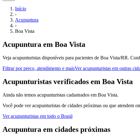
Início
›
Acupuntura
›
Boa Vista
Acupuntura
em
Boa Vista
Veja acupunturistas disponíveis para pacientes de Boa Vista/RR.
Conf
Filtrar por preço, atendimento e mais
Ver
acupunturistas
em outras cid
A
cupunturistas
verificados em
Boa Vista
Ainda não temos
acupunturistas
cadastrados em
Boa Vista
.
Você pode ver
acupunturistas
de cidades próximas ou que atendem onl
Ver
acupunturistas
em todo o Brasil
Acupuntura
em cidades próximas