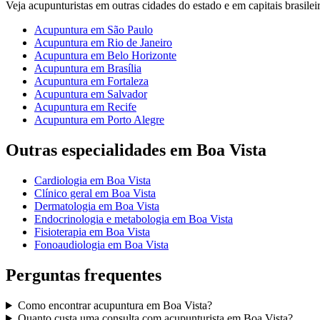
Veja
acupunturistas
em outras cidades do estado e em capitais brasileir
Acupuntura
em
São Paulo
Acupuntura
em
Rio de Janeiro
Acupuntura
em
Belo Horizonte
Acupuntura
em
Brasília
Acupuntura
em
Fortaleza
Acupuntura
em
Salvador
Acupuntura
em
Recife
Acupuntura
em
Porto Alegre
Outras especialidades em
Boa Vista
Cardiologia
em
Boa Vista
Clínico geral
em
Boa Vista
Dermatologia
em
Boa Vista
Endocrinologia e metabologia
em
Boa Vista
Fisioterapia
em
Boa Vista
Fonoaudiologia
em
Boa Vista
Perguntas frequentes
Como encontrar
acupuntura
em
Boa Vista
?
Quanto custa uma consulta com
acupunturista
em
Boa Vista
?