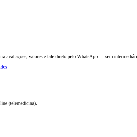
ira avaliações, valores e fale direto pelo WhatsApp — sem intermediári
ades
ine (telemedicina).