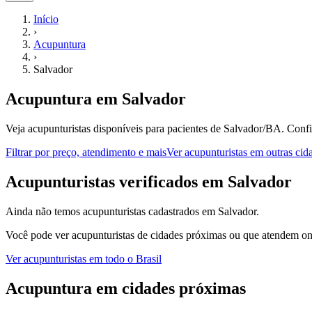
Início
›
Acupuntura
›
Salvador
Acupuntura
em
Salvador
Veja acupunturistas disponíveis para pacientes de Salvador/BA.
Confi
Filtrar por preço, atendimento e mais
Ver
acupunturistas
em outras cid
A
cupunturistas
verificados em
Salvador
Ainda não temos
acupunturistas
cadastrados em
Salvador
.
Você pode ver
acupunturistas
de cidades próximas ou que atendem onl
Ver
acupunturistas
em todo o Brasil
Acupuntura
em cidades próximas