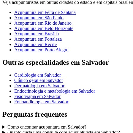
Veja
acupunturistas
em outras cidades do estado e em capitais brasileir
Acupuntura
em
Feira de Santana
Acupuntura
em
São Paulo
Acupuntura
em
Rio de Janeiro
Acupuntura
em
Belo Horizonte
Acupuntura
em
Brasília
Acupuntura
em
Fortaleza
Acupuntura
em
Recife
Acupuntura
em
Porto Alegre
Outras especialidades em
Salvador
Cardiologia
em
Salvador
Clínico geral
em
Salvador
Dermatologia
em
Salvador
Endocrinologia e metabologia
em
Salvador
Fisioterapia
em
Salvador
Fonoaudiologia
em
Salvador
Perguntas frequentes
Como encontrar
acupuntura
em
Salvador
?
Quanto custa uma consulta com
acupunturista
em
Salvador
?