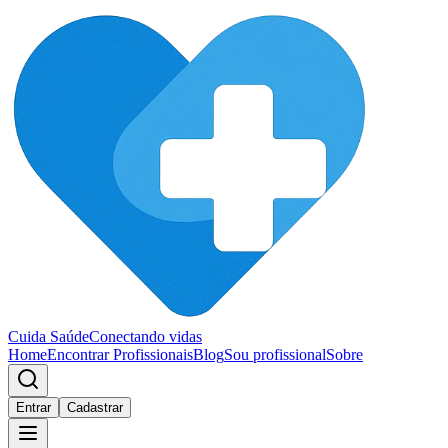
Cuida Saúde
Conectando vidas
Home
Encontrar Profissionais
Blog
Sou profissional
Sobre
Entrar
Cadastrar