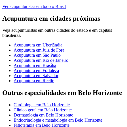
Ver
acupunturistas
em todo o Brasil
Acupuntura
em cidades próximas
Veja
acupunturistas
em outras cidades do estado e em capitais
brasileiras.
Acupuntura
em
Uberlândia
Acupuntura
em
Juiz de Fora
Acupuntura
em
São Paulo
Acupuntura
em
Rio de Janeiro
Acupuntura
em
Brasília
Acupuntura
em
Fortaleza
Acupuntura
em
Salvador
Acupuntura
em
Recife
Outras especialidades em
Belo Horizonte
Cardiologia
em
Belo Horizonte
Clínico geral
em
Belo Horizonte
Dermatologia
em
Belo Horizonte
Endocrinologia e metabologia
em
Belo Horizonte
Fisioterapia
em
Belo Horizonte