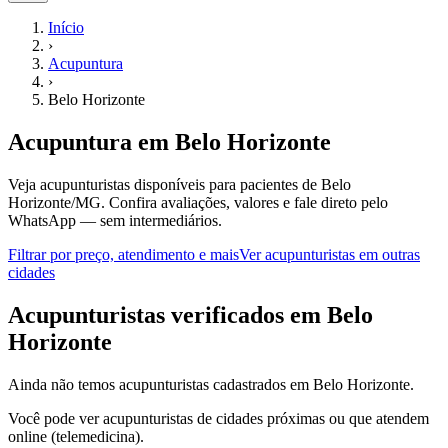
Início
›
Acupuntura
›
Belo Horizonte
Acupuntura
em
Belo Horizonte
Veja acupunturistas disponíveis para pacientes de Belo
Horizonte/MG.
Confira avaliações, valores e fale direto pelo
WhatsApp — sem intermediários.
Filtrar por preço, atendimento e mais
Ver
acupunturistas
em outras
cidades
A
cupunturistas
verificados em
Belo
Horizonte
Ainda não temos
acupunturistas
cadastrados em
Belo Horizonte
.
Você pode ver
acupunturistas
de cidades próximas ou que atendem
online (telemedicina).