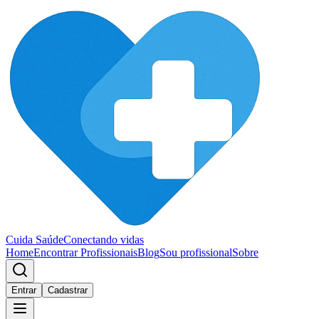
Cuida Saúde
Conectando vidas
Home
Encontrar Profissionais
Blog
Sou profissional
Sobre
Entrar
Cadastrar