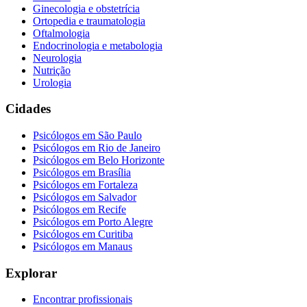
Ginecologia e obstetrícia
Ortopedia e traumatologia
Oftalmologia
Endocrinologia e metabologia
Neurologia
Nutrição
Urologia
Cidades
Psicólogos em
São Paulo
Psicólogos em
Rio de Janeiro
Psicólogos em
Belo Horizonte
Psicólogos em
Brasília
Psicólogos em
Fortaleza
Psicólogos em
Salvador
Psicólogos em
Recife
Psicólogos em
Porto Alegre
Psicólogos em
Curitiba
Psicólogos em
Manaus
Explorar
Encontrar profissionais